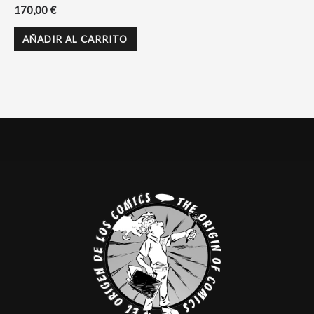
170,00
€
AÑADIR AL CARRITO