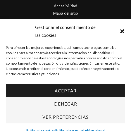
Accesibilidad
Mapa del sitio
Contacto
Gestionar el consentimiento de
las cookies
info@originofcomics.com
Para ofrecer las mejores experiencias, utilizamos tecnologías como las
Facebook
cookies para almacenar y/o acceder a la información del dispositivo. El
consentimiento de estas tecnologías nos permitirá procesar datos como el
comportamiento de navegación o las identificaciones únicas en este sitio.
Instagram
No consentir o retirar el consentimiento, puede afectar negativamente a
ciertas características y funciones.
ACEPTAR
Copyright © 2026 Origin Of Comics | Diseñado por
D&D Serveis
DENEGAR
VER PREFERENCIAS
Política de cookies
Política de privacidad
Aviso legal