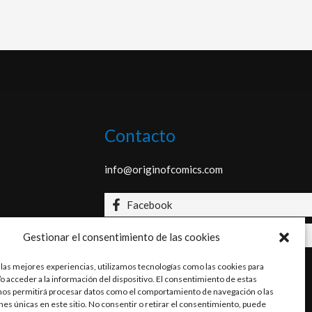
Contacto
info@originofcomics.com
Facebook
Instagram
Gestionar el consentimiento de las cookies
 las mejores experiencias, utilizamos tecnologías como las cookies para
o acceder a la información del dispositivo. El consentimiento de estas
nos permitirá procesar datos como el comportamiento de navegación o las
ones únicas en este sitio. No consentir o retirar el consentimiento, puede