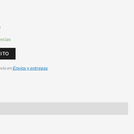
a
encias
RITO
nvio en
Envios y entregas
.