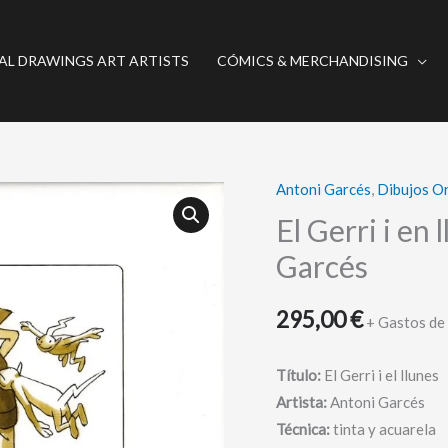
AL DRAWINGS ART ARTISTS
CÓMICS & MERCHANDISING
Antoni Garcés
,
Dibujos Or
El
Gerri
El Gerri i en
i
Garcés
en
llunes
295,00
€
+ Gastos de
-
Dibujo
Título:
El Gerri i el llunes
original
Artista:
Antoni Garcés
-
Técnica:
tinta y acuarela
Antoni