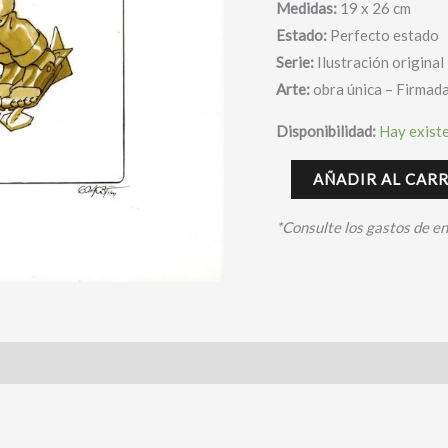
Medidas:
19 x 26 cm
Garcés
Estado:
Perfecto estado
cantidad
Serie:
Ilustración original
Arte:
obra única – Firmad
Disponibilidad:
Hay exist
AÑADIR AL CAR
*Consulte los gastos de e