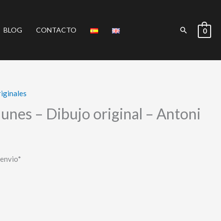
Buscar
BLOG
CONTACTO
0
iginales
 llunes – Dibujo original – Antoni
 envio*