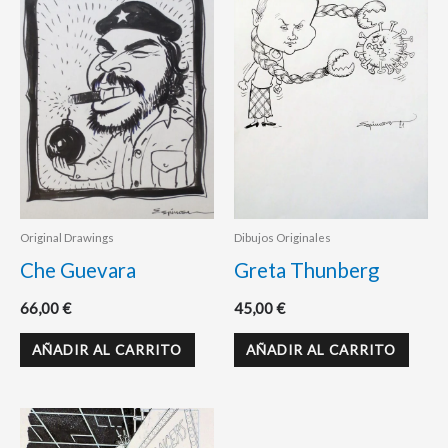
Original Drawings
Dibujos Originales
Che Guevara
Greta Thunberg
66,00
€
45,00
€
AÑADIR AL CARRITO
AÑADIR AL CARRITO