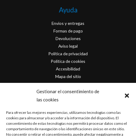
Ayuda
Envios y entregas
Formas de pago
Devoluciones
Aviso legal
Política de privacidad
Política de cookies
Accesibilidad
Mapa del sitio
Contacto
Gestionar el consentimiento de
las cookies
info@originofcomics.com
Para ofrecer las mejores experiencias, utilizamos tecnologías como las
Facebook
cookies para almacenar y/o acceder a la información del dispositivo. El
consentimiento de estas tecnologías nos permitirá procesar datos como el
comportamiento de navegación o las identificaciones únicas en este sitio.
Instagram
No consentir o retirar el consentimiento, puede afectar negativamente a