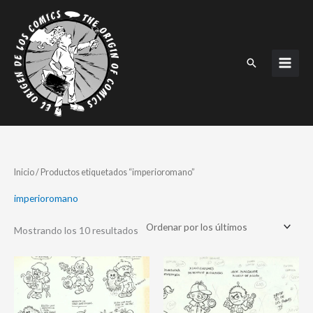
Ir
al
contenido
Buscar
Ordenado
Inicio
/ Productos etiquetados “imperioromano”
por
los
últimos
imperioromano
Mostrando los 10 resultados