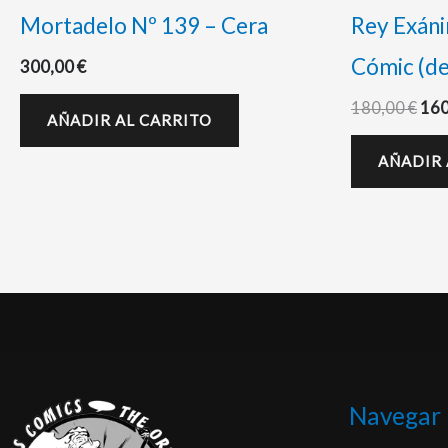
Mortadelo Nº 139 – Cera
Rey Exáni
Cómic (de
300,00
€
180,00
€
16
AÑADIR AL CARRITO
AÑADIR 
Navegar