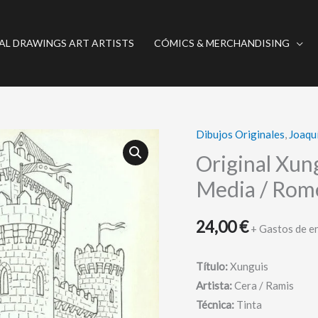
AL DRAWINGS ART ARTISTS
CÓMICS & MERCHANDISING
Dibujos Originales
,
Joaqu
Original
Xunguis
Original Xung
/
Media / Rome
Flunkerne
-
24,00
€
+ Gastos de e
En
la
Título:
Xunguis
Edad
Artista:
Cera / Ramis
Media
Técnica:
Tinta
/