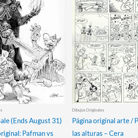
,00 €.
160,00 €.
340,00 €.
320,00 €.
es
Dibujos Originales
le (Ends August 31)
Página original arte /
original: Pafman vs
las alturas – Cera