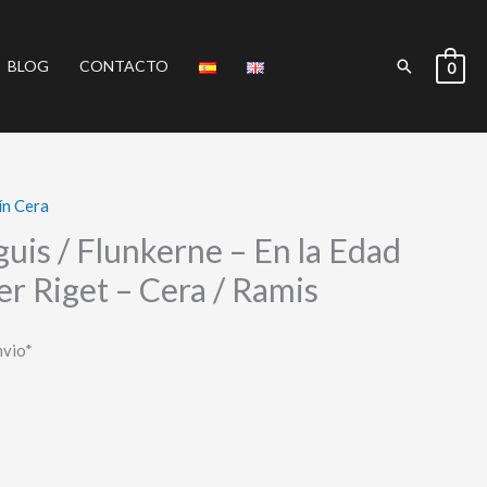
Buscar
BLOG
CONTACTO
0
ín Cera
uis / Flunkerne – En la Edad
r Riget – Cera / Ramis
nvio*