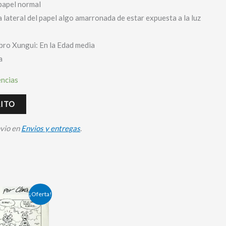
papel normal
lateral del papel algo amarronada de estar expuesta a la luz
ibro Xungui: En la Edad media
a
encias
RITO
nvio en
Envios y entregas
.
¡Oferta!