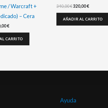
me / Warcraft +
340,00
€
320,00
€
dicado) – Cera
AÑADIR AL CARRITO
0,00
€
AL CARRITO
Ayuda