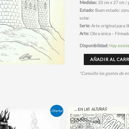
Medidas:
20 cm x 27 cm / 
Romer
Estado:
Buen estado: zona 
Riget
solar.
-
Serie:
Arte original para l
Cera
Arte:
Obra única – Firmad
/
Ramis
Disponibilidad:
Hay exist
cantidad
AÑADIR AL CAR
*Consulte los gastos de e
El
El
El
¡Oferta!
cio
precio
precio
precio
inal
actual
original
actual
es:
era:
es: