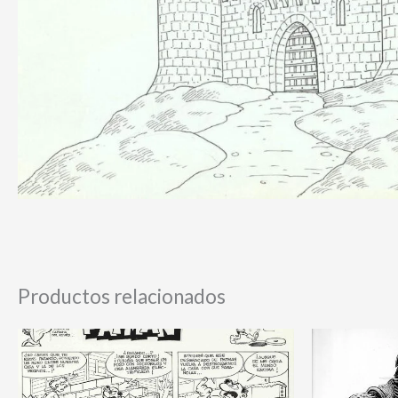
Productos relacionados
El
pre
orig
era: