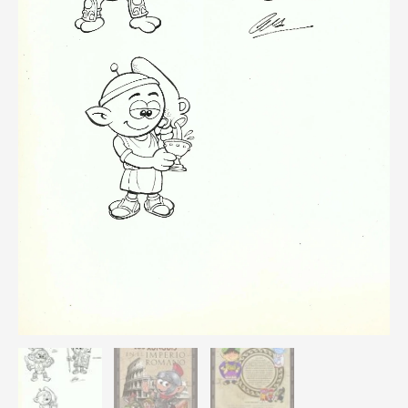
Romano
/
Romer
Riget
-
Cera
/
Ramis
cantidad