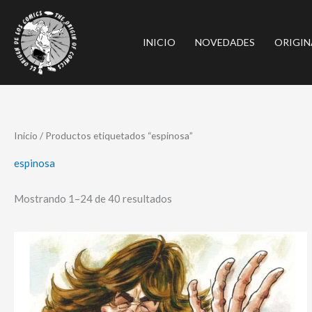
Ir
al
INICIO
NOVEDADES
ORIGIN
contenido
Ordenado
Inicio
/ Productos etiquetados “espinosa”
por
los
últimos
espinosa
Mostrando 1–24 de 40 resultados