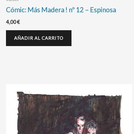
Cómic: Más Madera ! nº 12 – Espinosa
4,00
€
AÑADIR AL CARRITO