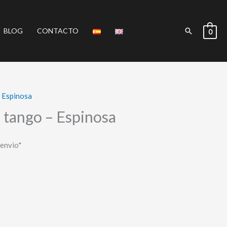
Buscar
BLOG
CONTACTO
0
 Espinosa
: tango – Espinosa
 envio*