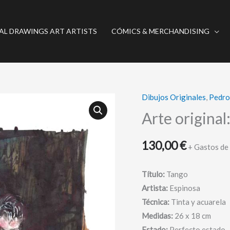
AL DRAWINGS ART ARTISTS
CÓMICS & MERCHANDISING
Dibujos Originales
,
Pedro
Arte
original:
Arte original
tango
-
130,00
€
+ Gastos de
Espinosa
cantidad
Título:
Tango
Artista:
Espinosa
Técnica:
Tinta y acuarela
Medidas:
26 x 18 cm
Estado:
Perfecto estado