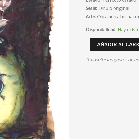
Serie:
Dibujo original
Arte:
Obra única hecha a 
Disponibilidad:
Hay exist
AÑADIR AL CAR
*Consulte los gastos de e