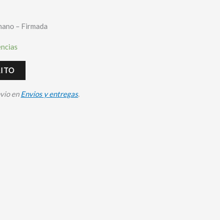
mano – Firmada
encias
RITO
nvio en
Envios y entregas
.