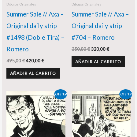
Dibujos Originales
Dibujos Originales
Summer Sale // Axa –
Summer Sale // Axa –
Original daily strip
Original daily strip
#1498 (Doble Tira) –
#704 – Romero
Romero
350,00
€
320,00
€
495,00
€
420,00
€
AÑADIR AL CARRITO
AÑADIR AL CARRITO
El
El
El
El
¡Oferta!
¡Oferta!
precio
precio
precio
precio
original
actual
original
actual
era:
es:
era:
es:
350,00 €.
298,00 €.
350,00 €.
320,00 €.