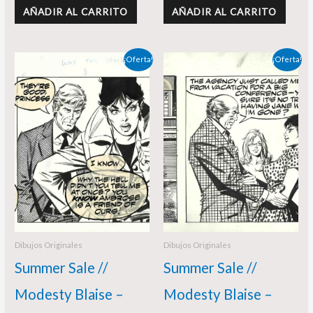
AÑADIR AL CARRITO
AÑADIR AL CARRITO
El
El
El
El
¡Oferta!
¡Oferta!
precio
precio
precio
precio
original
actual
original
actual
era:
es:
era:
es:
350,00 €.
325,00 €.
350,00 €.
340,00 €.
Dibujos Originales
Dibujos Originales
Summer Sale //
Summer Sale //
Modesty Blaise –
Modesty Blaise –