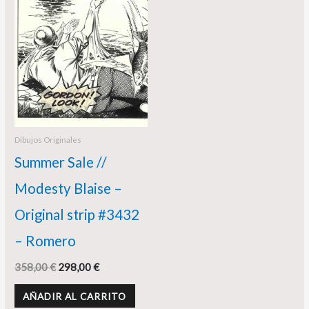
358,00 €.
298,00 €.
Dibujos Originales
Summer Sale //
Modesty Blaise –
Original strip #3432
– Romero
358,00
€
298,00
€
AÑADIR AL CARRITO