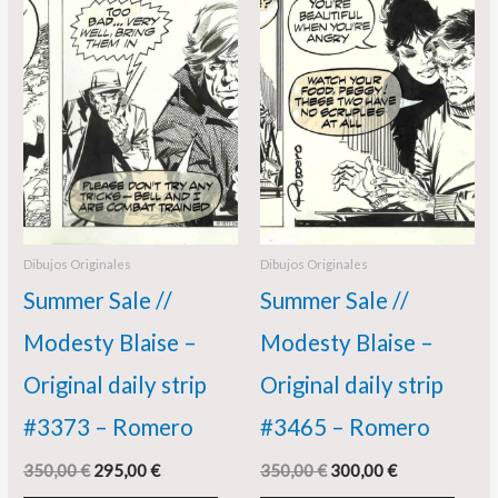
original
actual
original
actual
era:
es:
era:
es:
350,00 €.
295,00 €.
350,00 €.
300,00 €.
Dibujos Originales
Dibujos Originales
Summer Sale //
Summer Sale //
Modesty Blaise –
Modesty Blaise –
Original daily strip
Original daily strip
#3373 – Romero
#3465 – Romero
350,00
€
295,00
€
350,00
€
300,00
€