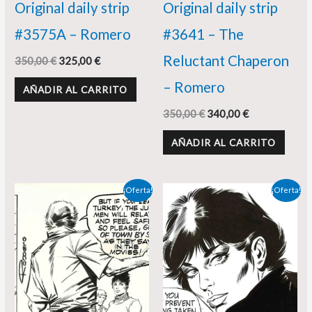
Original daily strip
Original daily strip
#3575A – Romero
#3641 – The
Reluctant Chaperon
350,00
€
325,00
€
– Romero
AÑADIR AL CARRITO
350,00
€
340,00
€
AÑADIR AL CARRITO
El
El
El
El
¡Oferta!
¡Oferta!
precio
precio
precio
precio
original
actual
original
actual
era:
es:
era:
es:
350,00 €.
298,00 €.
350,00 €.
330,00 €.