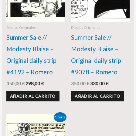
Dibujos Originales
Dibujos Originales
Summer Sale //
Summer Sale //
Modesty Blaise –
Modesty Blaise –
Original daily strip
Original daily strip
#4192 – Romero
#9078 – Romero
350,00
€
298,00
€
350,00
€
330,00
€
AÑADIR AL CARRITO
AÑADIR AL CARRITO
El
El
¡Oferta!
precio
precio
original
actual
era:
es: