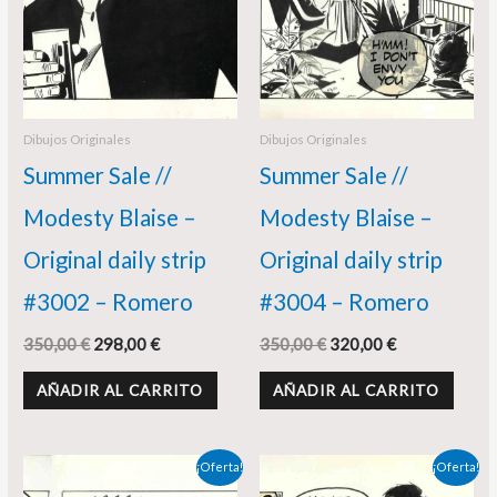
Dibujos Originales
Dibujos Originales
Summer Sale //
Summer Sale //
Modesty Blaise –
Modesty Blaise –
Original daily strip
Original daily strip
#3002 – Romero
#3004 – Romero
350,00
€
298,00
€
350,00
€
320,00
€
AÑADIR AL CARRITO
AÑADIR AL CARRITO
El
El
El
El
¡Oferta!
¡Oferta!
precio
precio
precio
precio