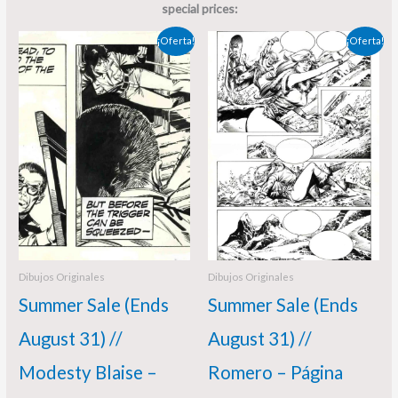
special prices:
El
El
El
El
¡Oferta!
¡Oferta!
precio
precio
precio
precio
original
actual
original
actual
era:
es:
era:
es:
350,00 €.
325,00 €.
560,00 €.
460,00 €.
Dibujos Originales
Dibujos Originales
Summer Sale (Ends
Summer Sale (Ends
August 31) //
August 31) //
Modesty Blaise –
Romero – Página