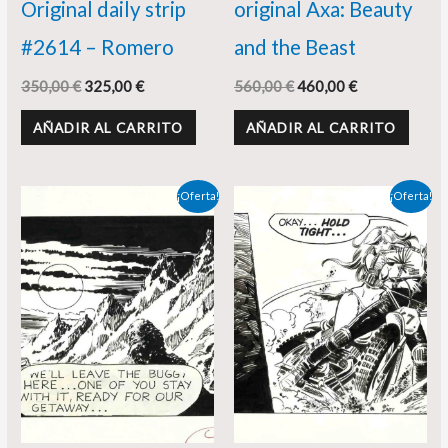
Original daily strip
original Axa: Beauty
#2614 – Romero
and the Beast
350,00
€
325,00
€
560,00
€
460,00
€
AÑADIR AL CARRITO
AÑADIR AL CARRITO
El
El
El
El
¡Oferta!
¡Oferta!
precio
precio
precio
precio
original
actual
original
actual
era:
es:
era:
es:
495,00 €.
420,00 €.
350,00 €.
320,00 €.