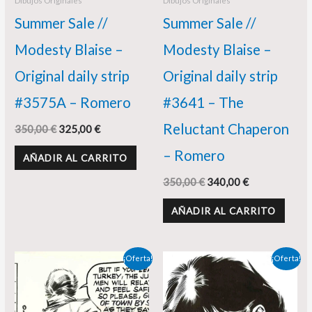
Dibujos Originales
Dibujos Originales
Summer Sale //
Summer Sale //
Modesty Blaise –
Modesty Blaise –
Original daily strip
Original daily strip
#3575A – Romero
#3641 – The
Reluctant Chaperon
350,00
€
325,00
€
– Romero
AÑADIR AL CARRITO
350,00
€
340,00
€
AÑADIR AL CARRITO
El
El
El
El
¡Oferta!
¡Oferta!
precio
precio
precio
precio
original
actual
original
actual
era:
es:
era:
es:
350,00 €.
298,00 €.
350,00 €.
330,00 €.