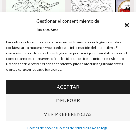
Gestionar el consentimiento de
las cookies
Para ofrecer las mejores experiencias, utilizamos tecnologías como las
cookies para almacenar y/o acceder a la información del dispositivo. El
Dibujos Originales
Dibujos Originales
consentimiento de estas tecnologías nos permitirá procesar datos como el
Portada original
Summer Sale –
comportamiento de navegación o las identificaciones únicas en este sitio.
No consentir o retirar el consentimiento, puede afectar negativamente a
ciertas características y funciones.
Xunguis vs
Dibujo original –
Monstruos /
Pafman en acción +
ACEPTAR
Flunkerne- Cera /
Cómic Lo mejor de
DENEGAR
Ramis
Pafman (dedicado) –
VER PREFERENCIAS
Cera
75,00
€
65,00
€
Política de cookies
Política de privacidad
Aviso legal
90,00
€
78,00
€
AÑADIR AL CARRITO