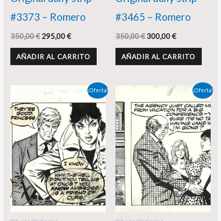
#3373 – Romero
#3465 – Romero
350,00
€
295,00
€
350,00
€
300,00
€
AÑADIR AL CARRITO
AÑADIR AL CARRITO
El
El
El
El
¡Oferta!
¡Oferta!
precio
precio
precio
precio
original
actual
original
actual
era:
es:
era:
es:
350,00 €.
325,00 €.
350,00 €.
340,00 €.