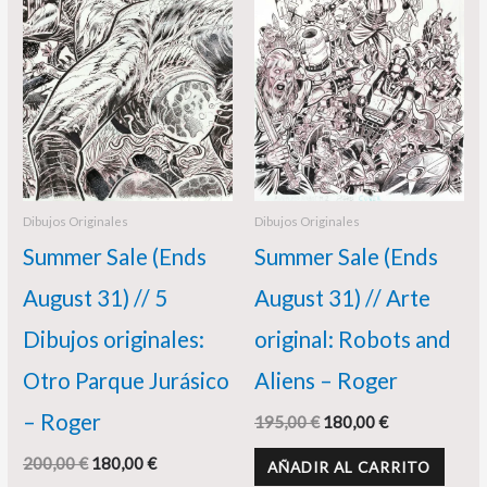
200,00 €.
180,00 €.
195,00 €.
180,00 €.
Dibujos Originales
Dibujos Originales
Summer Sale (Ends
Summer Sale (Ends
August 31) // 5
August 31) // Arte
Dibujos originales:
original: Robots and
Otro Parque Jurásico
Aliens – Roger
– Roger
195,00
€
180,00
€
200,00
€
180,00
€
AÑADIR AL CARRITO