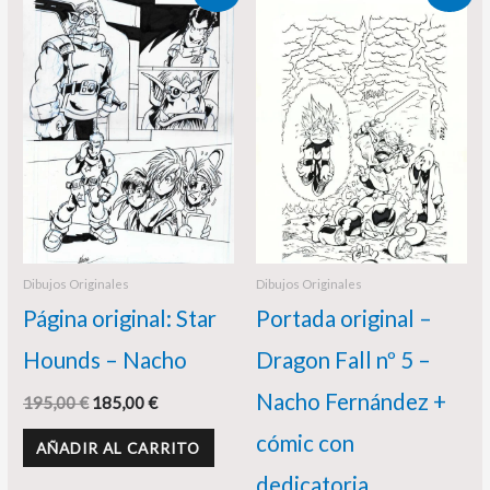
precio
precio
precio
precio
original
actual
original
actual
era:
es:
era:
es:
195,00 €.
185,00 €.
290,00 €.
225,00 €.
Dibujos Originales
Dibujos Originales
Página original: Star
Portada original –
Hounds – Nacho
Dragon Fall nº 5 –
Nacho Fernández +
195,00
€
185,00
€
cómic con
AÑADIR AL CARRITO
dedicatoria