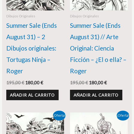
Dibujos Originales
Dibujos Originales
Summer Sale (Ends
Summer Sale (Ends
August 31) – 2
August 31) // Arte
Dibujos originales:
Original: Ciencia
Tortugas Ninja –
Ficción – ¿El o ella? –
Roger
Roger
195,00
€
180,00
€
195,00
€
180,00
€
AÑADIR AL CARRITO
AÑADIR AL CARRITO
El
El
El
El
¡Oferta!
¡Oferta!
precio
precio
precio
precio
original
actual
original
actual
era:
es:
era:
es: