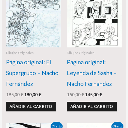
Dibujos Originales
Dibujos Originales
Página original: El
Página original:
Supergrupo – Nacho
Leyenda de Sasha –
Fernández
Nacho Fernández
195,00
€
180,00
€
150,00
€
145,00
€
AÑADIR AL CARRITO
AÑADIR AL CARRITO
El
El
El
El
¡Oferta!
¡Oferta!