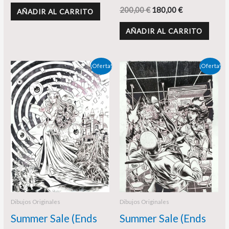
200,00
€
180,00
€
AÑADIR AL CARRITO
AÑADIR AL CARRITO
El
El
El
El
¡Oferta!
¡Oferta!
precio
precio
precio
precio
original
actual
original
actual
era:
es:
era:
es:
198,00 €.
175,00 €.
195,00 €.
180,00 €.
Dibujos Originales
Dibujos Originales
Summer Sale (Ends
Summer Sale (Ends