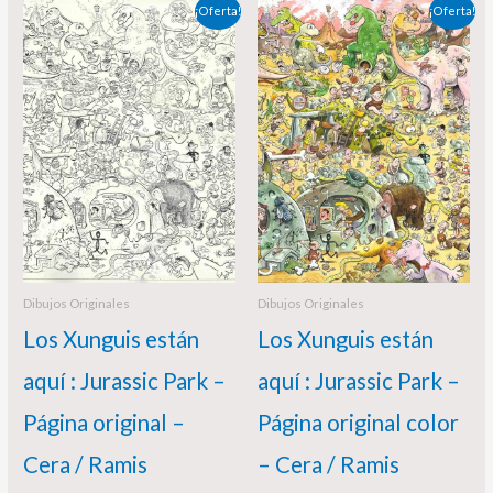
El
El
El
El
¡Oferta!
¡Oferta!
precio
precio
precio
precio
original
actual
original
actual
era:
es:
era:
es:
395,00 €.
365,00 €.
385,00 €.
365,00 €.
Dibujos Originales
Dibujos Originales
Los Xunguis están
Los Xunguis están
aquí : Jurassic Park –
aquí : Jurassic Park –
Página original –
Página original color
Cera / Ramis
– Cera / Ramis