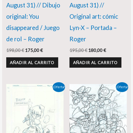
August 31) // Dibujo
August 31) //
original: You
Original art: cómic
disappeared / Juego
Lyn-X – Portada –
de rol – Roger
Roger
198,00
€
175,00
€
195,00
€
180,00
€
AÑADIR AL CARRITO
AÑADIR AL CARRITO
El
El
El
El
¡Oferta!
¡Oferta!
precio
precio
precio
precio
original
actual
original
actual
era:
es:
era:
es:
140,00 €.
135,00 €.
135,00 €.
130,00 €.