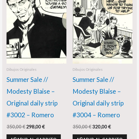
era:
es:
era:
es:
350,00 €.
298,00 €.
350,00 €.
320,00 €.
Dibujos Originales
Dibujos Originales
Summer Sale //
Summer Sale //
Modesty Blaise –
Modesty Blaise –
Original daily strip
Original daily strip
#3002 – Romero
#3004 – Romero
350,00
€
298,00
€
350,00
€
320,00
€