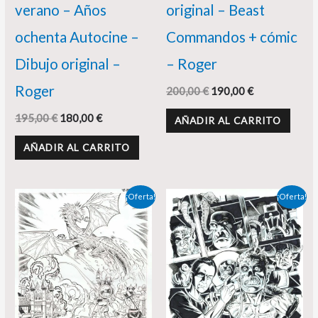
verano – Años
original – Beast
ochenta Autocine –
Commandos + cómic
Dibujo original –
– Roger
Roger
200,00
€
190,00
€
195,00
€
180,00
€
AÑADIR AL CARRITO
AÑADIR AL CARRITO
El
El
El
El
¡Oferta!
¡Oferta!
precio
precio
precio
precio
original
actual
original
actual
era:
es:
era:
es:
190,00 €.
175,00 €.
260,00 €.
230,00 €.