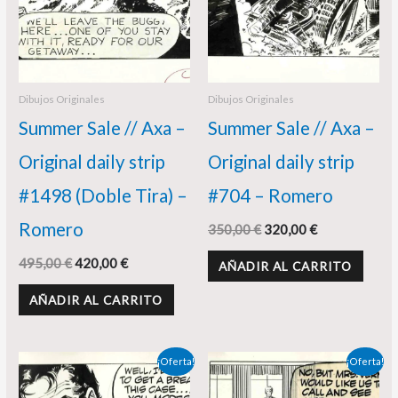
Dibujos Originales
Dibujos Originales
Summer Sale // Axa –
Summer Sale // Axa –
Original daily strip
Original daily strip
#1498 (Doble Tira) –
#704 – Romero
Romero
350,00
€
320,00
€
495,00
€
420,00
€
AÑADIR AL CARRITO
AÑADIR AL CARRITO
El
El
El
El
¡Oferta!
¡Oferta!
precio
precio
precio
precio
original
actual
original
actual