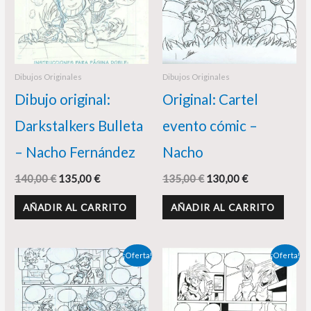
Dibujos Originales
Dibujos Originales
Dibujo original:
Original: Cartel
Darkstalkers Bulleta
evento cómic –
– Nacho Fernández
Nacho
140,00
€
135,00
€
135,00
€
130,00
€
AÑADIR AL CARRITO
AÑADIR AL CARRITO
El
El
El
El
¡Oferta!
¡Oferta!
precio
precio
precio
precio
original
actual
original
actual
era:
es:
era:
es:
195,00 €.
180,00 €.
150,00 €.
145,00 €.