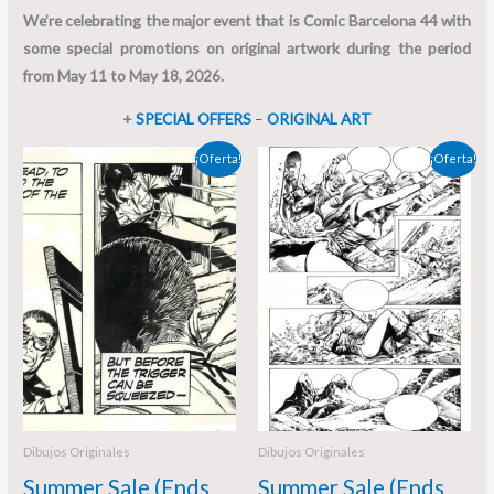
We’re celebrating the major event that is Comic Barcelona 44 with
some special promotions on original artwork during the period
from May 11 to May 18, 2026.
+
SPECIAL OFFERS
–
ORIGINAL ART
El
El
El
El
¡Oferta!
¡Oferta!
precio
precio
precio
precio
original
actual
original
actual
era:
es:
era:
es:
350,00 €.
325,00 €.
560,00 €.
460,00 €.
Dibujos Originales
Dibujos Originales
Summer Sale (Ends
Summer Sale (Ends