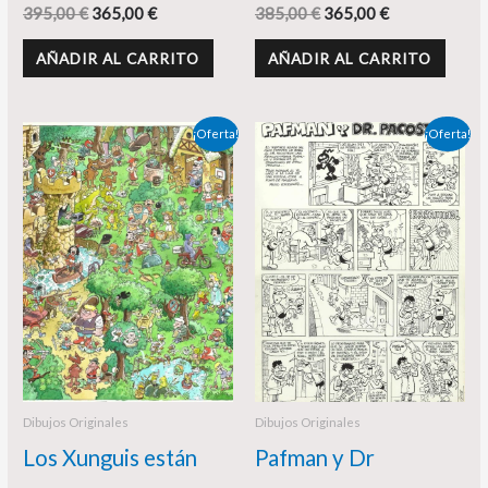
395,00
€
365,00
€
385,00
€
365,00
€
AÑADIR AL CARRITO
AÑADIR AL CARRITO
El
El
El
El
¡Oferta!
¡Oferta!
precio
precio
precio
precio
original
actual
original
actual
era:
es:
era:
es:
425,00 €.
390,00 €.
625,00 €.
575,00 €.
Dibujos Originales
Dibujos Originales
Los Xunguis están
Pafman y Dr