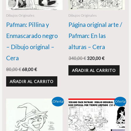
Dibujos Originales
Dibujos Originales
Pafman: Pillina y
Página original arte /
Enmascarado negro
Pafman: En las
– Dibujo original –
alturas – Cera
Cera
340,00
€
320,00
€
80,00
€
68,00
€
AÑADIR AL CARRITO
AÑADIR AL CARRITO
El
El
El
El
¡Oferta!
¡Oferta!
precio
precio
precio
precio
original
actual
original
actual
era:
es:
era:
es:
75,00 €.
65,00 €.
90,00 €.
78,00 €.