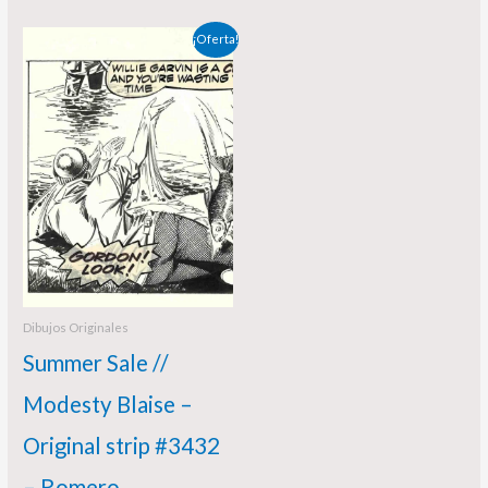
El
El
¡Oferta!
precio
precio
original
actual
era:
es:
358,00 €.
298,00 €.
Dibujos Originales
Summer Sale //
Modesty Blaise –
Original strip #3432
– Romero