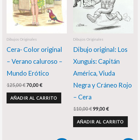
Dibujos Originales
Dibujos Originales
Cera- Color original
Dibujo original: Los
– Verano caluroso –
Xunguis: Capitán
Mundo Erótico
América, Viuda
Negra y Cráneo Rojo
125,00
€
70,00
€
– Cera
AÑADIR AL CARRITO
110,00
€
99,00
€
AÑADIR AL CARRITO