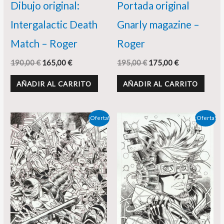
Dibujo original:
Portada original
Intergalactic Death
Gnarly magazine –
Match – Roger
Roger
190,00
€
165,00
€
195,00
€
175,00
€
AÑADIR AL CARRITO
AÑADIR AL CARRITO
El
El
El
El
¡Oferta!
¡Oferta!
precio
precio
precio
precio
original
actual
original
actual
era:
es:
era:
es:
195,00 €.
180,00 €.
195,00 €.
180,00 €.