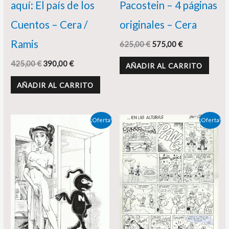
aquí: El país de los
Pacostein – 4 páginas
Cuentos – Cera /
originales – Cera
Ramis
625,00
€
575,00
€
425,00
€
390,00
€
AÑADIR AL CARRITO
AÑADIR AL CARRITO
El
El
El
El
¡Oferta!
¡Oferta!
precio
precio
precio
precio
original
actual
original
actual
era:
es:
era:
es:
80,00 €.
68,00 €.
340,00 €.
320,00 €.