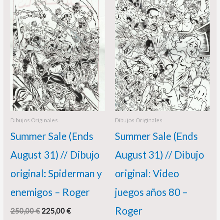
original
actual
original
actual
era:
es:
era:
es:
250,00 €.
225,00 €.
200,00 €.
180,00 €.
Dibujos Originales
Dibujos Originales
Summer Sale (Ends
Summer Sale (Ends
August 31) // Dibujo
August 31) // Dibujo
original: Spiderman y
original: Video
enemigos – Roger
juegos años 80 –
Roger
250,00
€
225,00
€