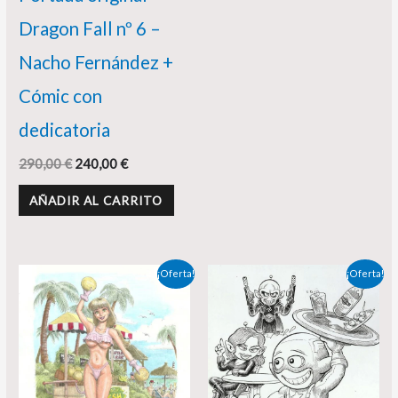
Dragon Fall nº 6 –
Nacho Fernández +
Cómic con
dedicatoria
290,00
€
240,00
€
AÑADIR AL CARRITO
El
El
El
El
¡Oferta!
¡Oferta!
precio
precio
precio
precio
original
actual
original
actual
era:
es:
era:
es:
125,00 €.
70,00 €.
110,00 €.
99,00 €.