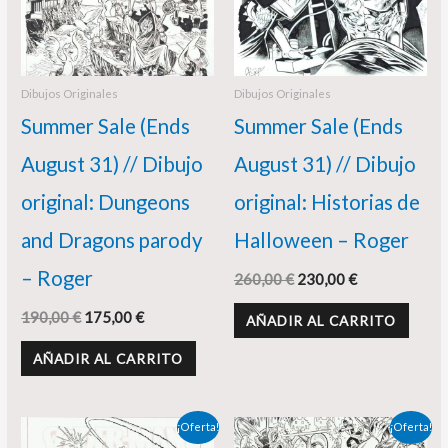
Dibujos Originales
Dibujos Originales
Summer Sale (Ends
Summer Sale (Ends
August 31) // Dibujo
August 31) // Dibujo
original: Dungeons
original: Historias de
and Dragons parody
Halloween – Roger
– Roger
260,00
€
230,00
€
190,00
€
175,00
€
AÑADIR AL CARRITO
AÑADIR AL CARRITO
El
El
El
El
¡Oferta!
¡Oferta!
precio
precio
precio
precio