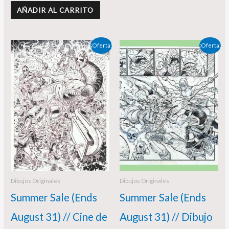
AÑADIR AL CARRITO
El
El
El
El
¡Oferta!
¡Oferta!
precio
precio
precio
precio
original
actual
original
actual
era:
es:
era:
es:
195,00 €.
180,00 €.
200,00 €.
190,00 €.
Dibujos Originales
Dibujos Originales
Summer Sale (Ends
Summer Sale (Ends
August 31) // Cine de
August 31) // Dibujo