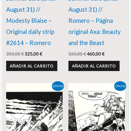
August 31) //
August 31) //
Modesty Blaise –
Romero – Página
Original daily strip
original Axa: Beauty
#2614 – Romero
and the Beast
350,00
€
325,00
€
560,00
€
460,00
€
AÑADIR AL CARRITO
AÑADIR AL CARRITO
El
El
El
El
¡Oferta!
¡Oferta!
precio
precio
precio
precio
original
actual
original
actual
era:
es:
era:
es:
495,00 €.
420,00 €.
350,00 €.
320,00 €.