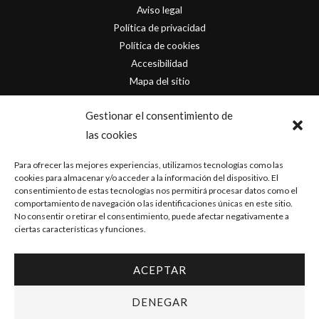
Aviso legal
Política de privacidad
Política de cookies
Accesibilidad
Mapa del sitio
Contacto
Gestionar el consentimiento de
las cookies
info@originofcomics.com
Para ofrecer las mejores experiencias, utilizamos tecnologías como las
Facebook
cookies para almacenar y/o acceder a la información del dispositivo. El
consentimiento de estas tecnologías nos permitirá procesar datos como el
comportamiento de navegación o las identificaciones únicas en este sitio.
Instagram
No consentir o retirar el consentimiento, puede afectar negativamente a
ciertas características y funciones.
ACEPTAR
Copyright © 2026 Origin Of Comics | Diseñado por
D&D Serveis
DENEGAR