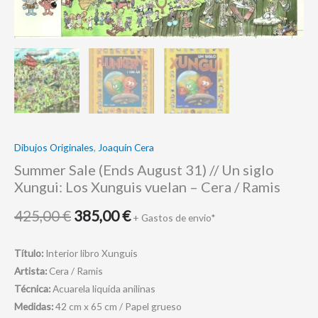
Los
Xunguis
vuelan
-
Cera
/
Ramis
cantidad
Dibujos Originales
,
Joaquín Cera
Summer Sale (Ends August 31) // Un siglo
Xungui: Los Xunguis vuelan – Cera / Ramis
425,00
€
385,00
€
+ Gastos de envio*
Título:
Interior libro Xunguis
Artista:
Cera / Ramis
Técnica:
Acuarela liquida anilinas
Medidas:
42 cm x 65 cm / Papel grueso