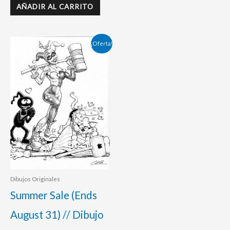
AÑADIR AL CARRITO
El
El
¡Oferta!
precio
precio
original
actual
era:
es:
120,00 €.
95,00 €.
Dibujos Originales
Summer Sale (Ends
August 31) // Dibujo