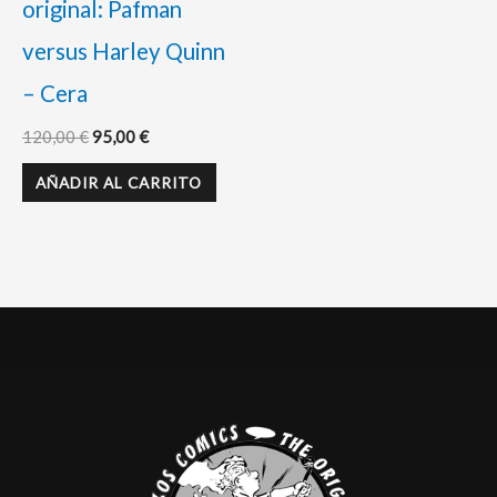
original: Pafman
versus Harley Quinn
– Cera
120,00
€
95,00
€
AÑADIR AL CARRITO