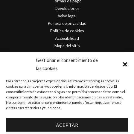
Formas de pago
Devoluciones
Aviso legal
Política de privacidad
Política de cookies
Accesibilidad
Mapa del sitio
Contacto
Gestionar el consentimiento de
las cookies
info@originofcomics.com
Para ofrecer las mejores experiencias, utilizamos tecnologías como las
Facebook
cookies para almacenar y/o acceder a la información del dispositivo. El
consentimiento de estas tecnologías nos permitirá procesar datos como el
comportamiento de navegación o las identificaciones únicas en este sitio.
Instagram
No consentir o retirar el consentimiento, puede afectar negativamente a
ciertas características y funciones.
ACEPTAR