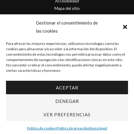
Accesibilidad
Mapa del sitio
Contacto
Gestionar el consentimiento de
las cookies
info@originofcomics.com
Para ofrecer las mejores experiencias, utilizamos tecnologías como las
Facebook
cookies para almacenar y/o acceder a la información del dispositivo. El
consentimiento de estas tecnologías nos permitirá procesar datos como el
comportamiento de navegación o las identificaciones únicas en este sitio.
Instagram
No consentir o retirar el consentimiento, puede afectar negativamente a
ciertas características y funciones.
ACEPTAR
Copyright © 2026 Origin Of Comics | Diseñado por
D&D Serveis
DENEGAR
VER PREFERENCIAS
Política de cookies
Política de privacidad
Aviso legal