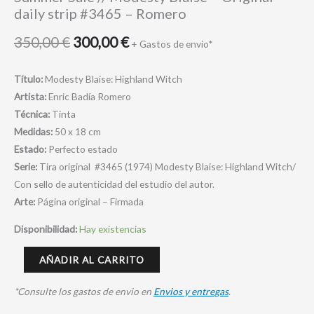
daily strip #3465 – Romero
#3465
-
350,00
€
300,00
€
+ Gastos de envio*
Romero
cantidad
Título:
Modesty Blaise: Highland Witch
Artista:
Enric Badía Romero
Técnica:
Tinta
Medidas:
50 x 18 cm
Estado:
Perfecto estado
Serie:
Tira original #3465 (1974) Modesty Blaise: Highland Witch/
Con sello de autenticidad del estudio del autor.
Arte:
Página original – Firmada
Disponibilidad:
Hay existencias
AÑADIR AL CARRITO
*Consulte los gastos de envio en
Envios y entregas
.