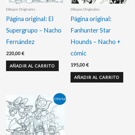
Dibujos Originales
Dibujos Originales
Página original: El
Página original:
Supergrupo – Nacho
Fanhunter Star
Fernández
Hounds – Nacho +
cómic
220,00
€
195,00
€
AÑADIR AL CARRITO
AÑADIR AL CARRITO
El
El
¡Oferta!
precio
precio
original
actual
era:
es:
135,00 €.
130,00 €.