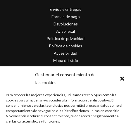
Envios y entregas
Formas de pago
Devoluciones
Aviso legal
Política de privacidad
Política de cookies
Accesibilidad
Mapa del sitio
Contacto
Gestionar el consentimiento de
las cookies
info@originofcomics.com
Para ofrecer las mejores experiencias, utilizamos tecnologías como las
Facebook
cookies para almacenar y/o acceder a la información del dispositivo. El
consentimiento de estas tecnologías nos permitirá procesar datos como el
comportamiento de navegación o las identificaciones únicas en este sitio.
Instagram
No consentir o retirar el consentimiento, puede afectar negativamente a
ciertas características y funciones.