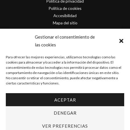
Política de privacidad
Política de cookies
Accesibilidad
Mapa del sitio
Contacto
Gestionar el consentimiento de
las cookies
info@originofcomics.com
Para ofrecer las mejores experiencias, utilizamos tecnologías como las
Facebook
cookies para almacenar y/o acceder a la información del dispositivo. El
consentimiento de estas tecnologías nos permitirá procesar datos como el
comportamiento de navegación o las identificaciones únicas en este sitio.
Instagram
No consentir o retirar el consentimiento, puede afectar negativamente a
ciertas características y funciones.
ACEPTAR
Copyright © 2026 Origin Of Comics | Diseñado por
D&D Serveis
DENEGAR
VER PREFERENCIAS