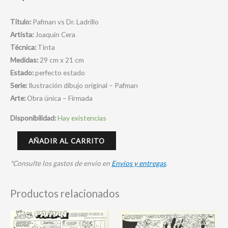
Título:
Pafman vs Dr. Ladrillo
Artista:
Joaquín Cera
Técnica:
Tinta
Medidas:
29 cm x 21 cm
Estado:
perfecto estado
Serie:
Ilustración dibujo original – Pafman
Arte:
Obra única – Firmada
Disponibilidad:
Hay existencias
AÑADIR AL CARRITO
*Consulte los gastos de envio en
Envios y entregas
.
Productos relacionados