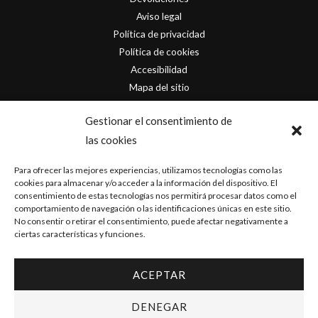
Aviso legal
Política de privacidad
Política de cookies
Accesibilidad
Mapa del sitio
Contacto
Gestionar el consentimiento de
las cookies
info@originofcomics.com
Para ofrecer las mejores experiencias, utilizamos tecnologías como las
Facebook
cookies para almacenar y/o acceder a la información del dispositivo. El
consentimiento de estas tecnologías nos permitirá procesar datos como el
comportamiento de navegación o las identificaciones únicas en este sitio.
Instagram
No consentir o retirar el consentimiento, puede afectar negativamente a
ciertas características y funciones.
ACEPTAR
Copyright © 2026 Origin Of Comics | Diseñado por
D&D Serveis
DENEGAR