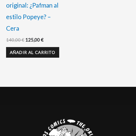
original: ¿Pafman al
estilo Popeye? –
Cera
140,00
€
125,00
€
AÑADIR AL CARRITO