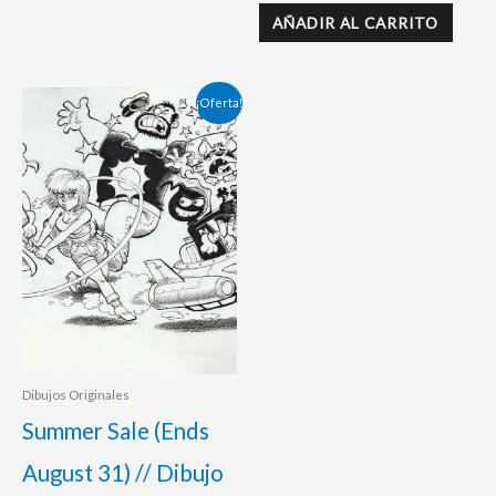
AÑADIR AL CARRITO
El
El
¡Oferta!
precio
precio
original
actual
era:
es:
140,00 €.
125,00 €.
Dibujos Originales
Summer Sale (Ends
August 31) // Dibujo