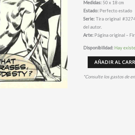
Medidas:
50 x 18 cm
Estado:
Perfecto estado
Serie:
Tira original #3274
del autor.
Arte:
Página original – F
Disponibilidad:
Hay exist
AÑADIR AL CAR
*Consulte los gastos de e