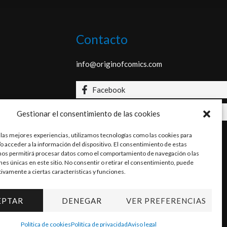
Contacto
info@originofcomics.com
Facebook
Instagram
Gestionar el consentimiento de las cookies
 las mejores experiencias, utilizamos tecnologías como las cookies para
o acceder a la información del dispositivo. El consentimiento de estas
nos permitirá procesar datos como el comportamiento de navegación o las
ones únicas en este sitio. No consentir o retirar el consentimiento, puede
tivamente a ciertas características y funciones.
EPTAR
DENEGAR
VER PREFERENCIAS
Política de cookies
Política de privacidad
Aviso legal