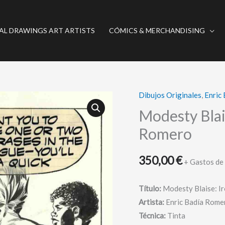
AL DRAWINGS ART ARTISTS
CÓMICS & MERCHANDISING
Dibujos Originales
,
Enric
Modesty
Blaise
Modesty Blais
-
Romero
Original
daily
350,00
€
+ Gastos de
strip
#3274
Título:
Modesty Blaise: I
-
Artista:
Enric Badía Rome
Romero
Técnica:
Tinta
cantidad