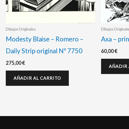
Dibujos Originales
Dibujos Original
Modesty Blaise – Romero –
Axa – pri
Daily Strip original Nº 7750
60,00
€
275,00
€
AÑADIR 
AÑADIR AL CARRITO