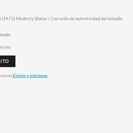
 (1973) Modesty Blaise / Con sello de autenticidad del estudio
irmada
encias
RITO
nvio en
Envios y entregas
.