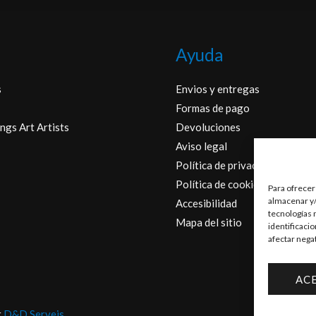
Ayuda
s
Envios y entregas
Formas de pago
ngs Art Artists
Devoluciones
Aviso legal
Política de privacidad
Política de cookies
Para ofrecer
almacenar y/
Accesibilidad
tecnologías 
Mapa del sitio
identificaci
afectar nega
AC
r
D&D Serveis