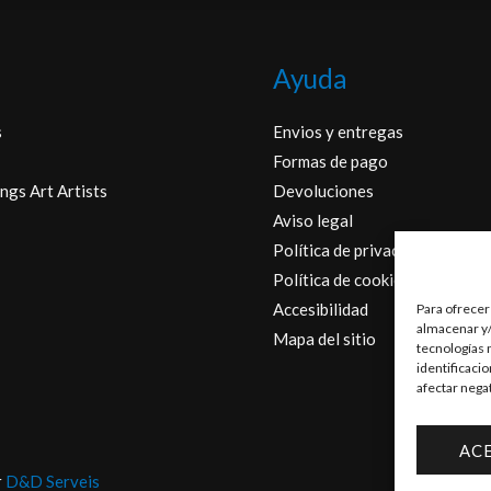
Ayuda
s
Envios y entregas
Formas de pago
ngs Art Artists
Devoluciones
Aviso legal
Política de privacidad
Política de cookies
Accesibilidad
Para ofrecer
almacenar y/
Mapa del sitio
tecnologías 
identificaci
afectar nega
AC
r
D&D Serveis