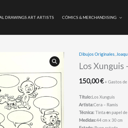
AL DRAWINGS ART ARTISTS
CÓMICS & MERCHANDISING
Dibujos Originales
,
Joaqu
Los
Xunguis
Los Xunguis –
-
Página
150,00
€
+ Gastos de
original
-
Título:
Los Xunguis
Cera
Artista:
Cera – Ramis
/
Técnica:
Tinta
e
n papel de
Ramis
Medidas:
44 cm x 30 cm
cantidad
Estado:
Buen estado