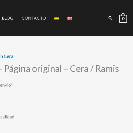
Buscar
BLOG
CONTACTO
0
ín Cera
 Página original – Cera / Ramis
 envio*
 calidad