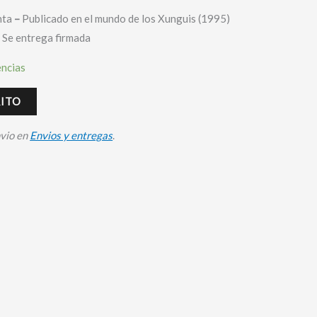
inta
–
Publicado en el mundo de los Xunguis (1995)
– Se entrega firmada
encias
RITO
nvio en
Envios y entregas
.