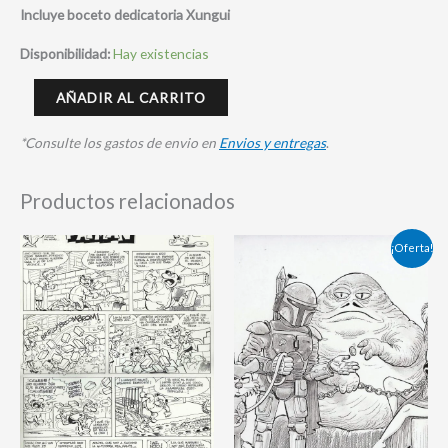
Incluye boceto dedicatoria Xungui
Disponibilidad:
Hay existencias
AÑADIR AL CARRITO
*Consulte los gastos de envio en
Envios y entregas
.
Productos relacionados
El
El
¡Oferta!
precio
precio
original
actual
era:
es:
175,00 €.
165,00 €.