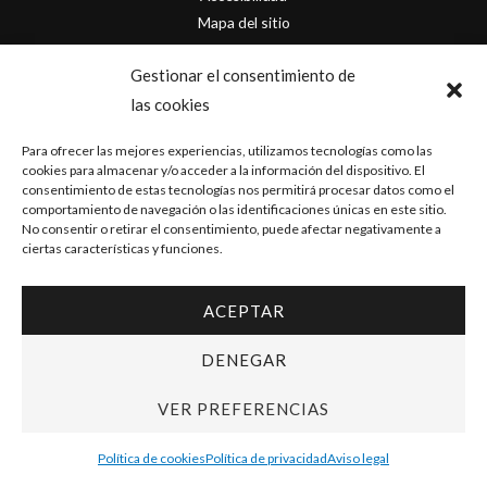
Mapa del sitio
Contacto
Gestionar el consentimiento de
las cookies
info@originofcomics.com
Para ofrecer las mejores experiencias, utilizamos tecnologías como las
Facebook
cookies para almacenar y/o acceder a la información del dispositivo. El
consentimiento de estas tecnologías nos permitirá procesar datos como el
comportamiento de navegación o las identificaciones únicas en este sitio.
Instagram
No consentir o retirar el consentimiento, puede afectar negativamente a
ciertas características y funciones.
ACEPTAR
Copyright © 2026 Origin Of Comics | Diseñado por
D&D Serveis
DENEGAR
VER PREFERENCIAS
Política de cookies
Política de privacidad
Aviso legal