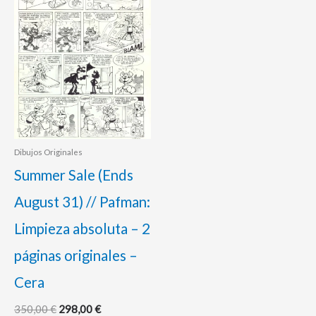
era:
es:
350,00 €.
298,00 €.
Dibujos Originales
Summer Sale (Ends
August 31) // Pafman:
Limpieza absoluta – 2
páginas originales –
Cera
350,00
€
298,00
€