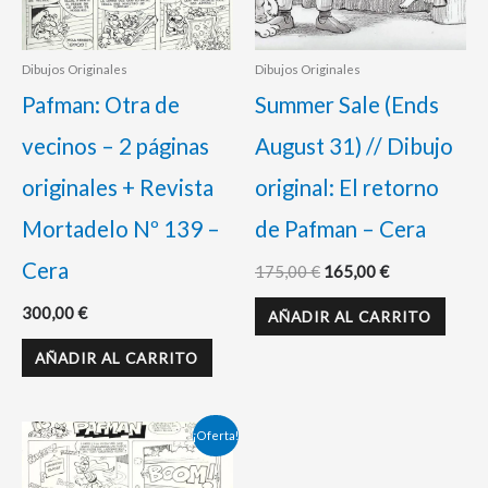
Dibujos Originales
Dibujos Originales
Pafman: Otra de
Summer Sale (Ends
vecinos – 2 páginas
August 31) // Dibujo
originales + Revista
original: El retorno
Mortadelo Nº 139 –
de Pafman – Cera
Cera
175,00
€
165,00
€
300,00
€
AÑADIR AL CARRITO
AÑADIR AL CARRITO
El
El
¡Oferta!
precio
precio
original
actual