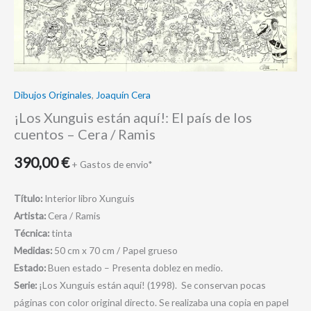
-
Cera
/
Ramis
cantidad
Dibujos Originales
,
Joaquín Cera
¡Los Xunguis están aquí!: El país de los
cuentos – Cera / Ramis
390,00
€
+ Gastos de envio*
Título:
Interior libro Xunguis
Artista:
Cera / Ramis
Técnica:
tinta
Medidas:
50 cm x 70 cm / Papel grueso
Estado:
Buen estado – Presenta doblez en medio.
Serie:
¡Los Xunguis están aquí! (1998). Se conservan pocas
páginas con color original directo. Se realizaba una copia en papel