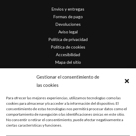
Envios y entregas
Formas de pago
Devoluciones
Aviso legal
Política de privacidad
Política de cookies
Accesibilidad
Mapa del sitio
Contacto
Gestionar el consentimiento de
las cookies
info@originofcomics.com
Para ofrecer las mejores experiencias, utilizamos tecnologías como las
Facebook
cookies para almacenar y/o acceder a la información del dispositivo. El
consentimiento de estas tecnologías nos permitirá procesar datos como el
comportamiento de navegación o las identificaciones únicas en este sitio.
Instagram
No consentir o retirar el consentimiento, puede afectar negativamente a
ciertas características y funciones.