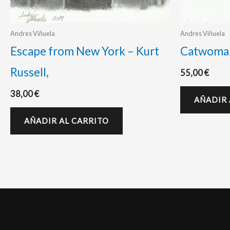
Andres Viñuela
Andres Viñuela
Escape from New York – Kurt
Catwoma
Russell,
55,00
€
38,00
€
AÑADIR 
AÑADIR AL CARRITO