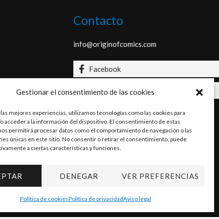
Contacto
info@originofcomics.com
Facebook
Instagram
Gestionar el consentimiento de las cookies
 las mejores experiencias, utilizamos tecnologías como las cookies para
o acceder a la información del dispositivo. El consentimiento de estas
nos permitirá procesar datos como el comportamiento de navegación o las
ones únicas en este sitio. No consentir o retirar el consentimiento, puede
tivamente a ciertas características y funciones.
EPTAR
DENEGAR
VER PREFERENCIAS
Política de cookies
Política de privacidad
Aviso legal