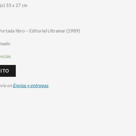
jo) 33 x 27 cm
Portada libro – Editorial Ultramar (1989)
irmado
encias
RITO
nvio en
Envios y entregas
.