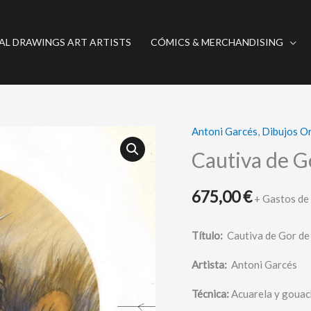
AL DRAWINGS ART ARTISTS
CÓMICS & MERCHANDISING
Antoni Garcés
,
Dibujos Or
Cautiva
de
Cautiva de 
Gor
de
675,00
€
+ Gastos de
John
Norman
Título:
Cautiva de Gor de
cantidad
Artista:
Antoni Garcés
Técnica:
Acuarela y goua