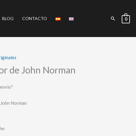
Buscar
BLOG
CONTACTO
0
iginales
Gor de John Norman
 envio*
 John Norman
che