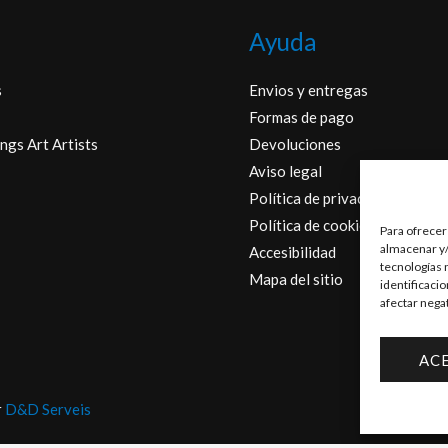
Ayuda
s
Envios y entregas
Formas de pago
ngs Art Artists
Devoluciones
Aviso legal
Política de privacidad
Política de cookies
Para ofrecer
almacenar y/
Accesibilidad
tecnologías 
Mapa del sitio
identificaci
afectar nega
AC
r
D&D Serveis