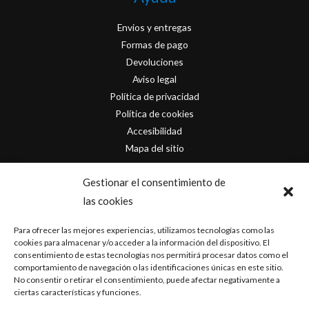
Envios y entregas
Formas de pago
Devoluciones
Aviso legal
Política de privacidad
Política de cookies
Accesibilidad
Mapa del sitio
Contacto
Gestionar el consentimiento de
las cookies
info@originofcomics.com
Para ofrecer las mejores experiencias, utilizamos tecnologías como las
Facebook
cookies para almacenar y/o acceder a la información del dispositivo. El
consentimiento de estas tecnologías nos permitirá procesar datos como el
comportamiento de navegación o las identificaciones únicas en este sitio.
Instagram
No consentir o retirar el consentimiento, puede afectar negativamente a
ciertas características y funciones.