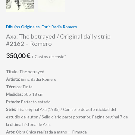
Romero
cantidad
Dibujos Originales
,
Enric Badia Romero
Axa: The betrayed / Original daily strip
#2162 – Romero
350,00
€
+ Gastos de envio*
Título:
The betrayed
Artista:
Enric Badía Romero
Técnica:
Tinta
Medidas:
50 x 18 cm
Estado:
Perfecto estado
Serie:
Tira original Axa (1985) / Con sello de autenticidad del
estudio del autor. / Sello diario parte posterior. Página original 7 de
la última historia de Axa.
Arte:
Obra única realizada a mano – Firmada