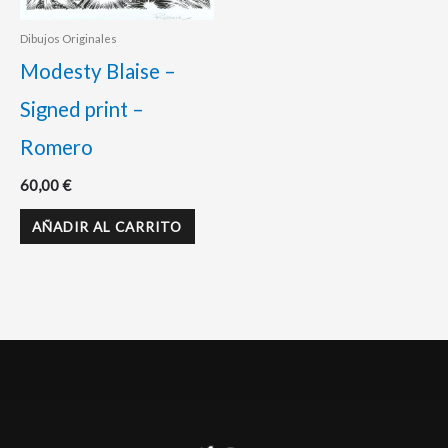
Dibujos Originales
Modesty Blaise –
Signed print –
Romero
60,00
€
AÑADIR AL CARRITO