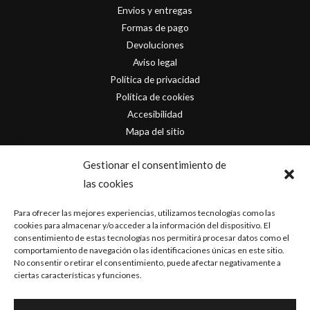
Envios y entregas
Formas de pago
Devoluciones
Aviso legal
Política de privacidad
Política de cookies
Accesibilidad
Mapa del sitio
Contacto
Gestionar el consentimiento de
las cookies
info@originofcomics.com
Para ofrecer las mejores experiencias, utilizamos tecnologías como las
Facebook
cookies para almacenar y/o acceder a la información del dispositivo. El
consentimiento de estas tecnologías nos permitirá procesar datos como el
comportamiento de navegación o las identificaciones únicas en este sitio.
Instagram
No consentir o retirar el consentimiento, puede afectar negativamente a
ciertas características y funciones.