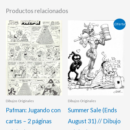
Productos relacionados
El
El
¡Oferta!
precio
precio
original
actual
era:
es:
120,00 €.
95,00 €.
Dibujos Originales
Dibujos Originales
Pafman: Jugando con
Summer Sale (Ends
cartas – 2 páginas
August 31) // Dibujo