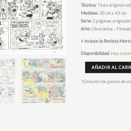
Alarma
Técnica:
Tinta original so
+
Medidas:
30 cm x 43 cm
Revista
Serie:
2 páginas originale
Mortadelo
Arte:
Obra única – Firmad
-
+ Incluye la Revista Mort
Cera
cantidad
Disponibilidad:
Hay exist
AÑADIR AL CAR
*Consulte los gastos de e