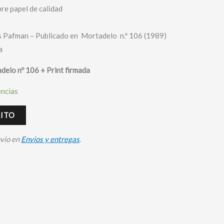
bre papel de calidad
s Pafman – Publicado en Mortadelo n.º 106 (1989)
a
adelo nº 106 + Print firmada
encias
RITO
nvio en
Envios y entregas
.