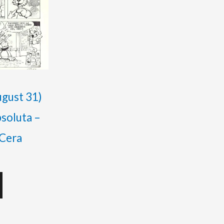
gust 31)
bsoluta –
 Cera