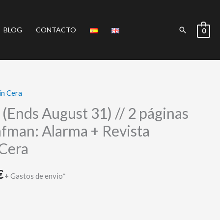
Buscar
BLOG
CONTACTO
0
ín Cera
El
(Ends August 31) // 2 páginas
precio
Pafman: Alarma + Revista
actual
 Cera
es:
€
+ Gastos de envio*
.
298,00 €.