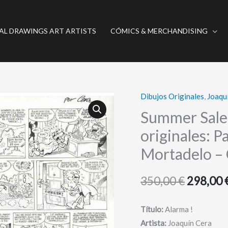
AL DRAWINGS ART ARTISTS
CÓMICS & MERCHANDISING
Dibujos Originales
,
Joaqu
Summer
El
Sale
Summer Sale 
precio
(Ends
originales: 
August
original
Mortadelo –
31)
era:
//
350,00
€
298,00
2
350,00 €
páginas
originales:
Título:
Alarma !
Pafman:
Artista:
Joaquín Cera