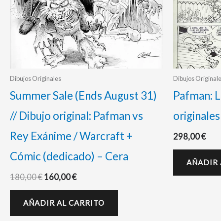
Dibujos Originales
Dibujos Original
Summer Sale (Ends August 31)
Pafman: L
// Dibujo original: Pafman vs
originales
Rey Exánime / Warcraft +
298,00
€
Cómic (dedicado) – Cera
AÑADIR 
180,00
€
160,00
€
AÑADIR AL CARRITO