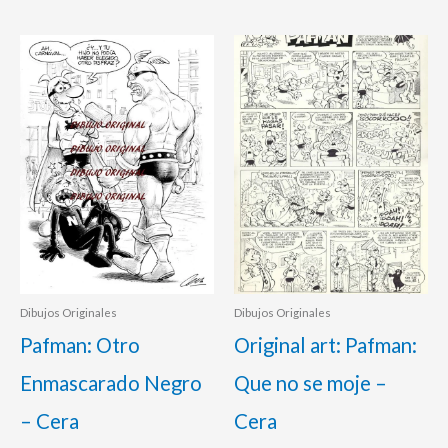
Dibujos Originales
Dibujos Originales
Pafman: Otro
Original art: Pafman:
Enmascarado Negro
Que no se moje –
– Cera
Cera