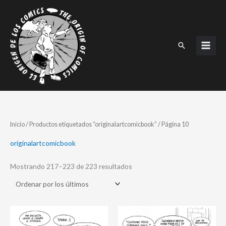
Ir
al
contenido
Buscar
Ordenado
Inicio
/
Productos etiquetados “originalartcomicbook”
/ Página 10
por
los
últimos
originalartcomicbook
Mostrando 217–223 de 223 resultados