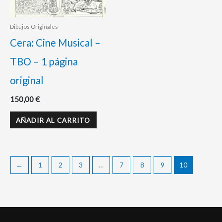
Dibujos Originales
Cera: Cine Musical –
TBO – 1 página
original
150,00
€
AÑADIR AL CARRITO
←
1
2
3
…
7
8
9
10