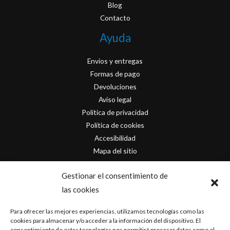
Blog
Contacto
Ayuda
Envios y entregas
Formas de pago
Devoluciones
Aviso legal
Política de privacidad
Política de cookies
Accesibilidad
Mapa del sitio
Contacto
Gestionar el consentimiento de
las cookies
info@originofcomics.com
Para ofrecer las mejores experiencias, utilizamos tecnologías como las
Facebook
cookies para almacenar y/o acceder a la información del dispositivo. El
consentimiento de estas tecnologías nos permitirá procesar datos como el