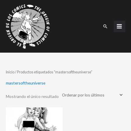
Ir
al
contenido
Buscar
Inicio
/ Productos etiquetados “mastersoftheuniverse”
mastersoftheuniverse
Mostrando el único resultado