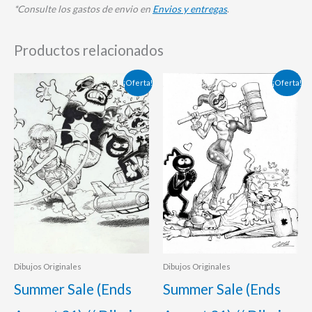
*Consulte los gastos de envio en
Envios y entregas
.
Productos relacionados
El
El
El
El
¡Oferta!
¡Oferta!
precio
precio
precio
precio
original
actual
original
actual
era:
es:
era:
es:
140,00 €.
125,00 €.
120,00 €.
95,00 €.
Dibujos Originales
Dibujos Originales
Summer Sale (Ends
Summer Sale (Ends