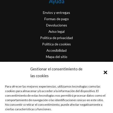
Ayuda
Envios y entregas
Formas de pago
Devoluciones
Aviso legal
Política de privacidad
Política de cookies
Accesibilidad
Mapa del sitio
Contacto
Gestionar el consentimiento de
las cookies
info@originofcomics.com
Para ofrecer las mejores experiencias, utilizamos tecnologías como las
Facebook
cookies para almacenar y/o acceder a la información del dispositivo. El
consentimiento de estas tecnologías nos permitirá procesar datos como el
comportamiento de navegación o las identificaciones únicas en este sitio.
Instagram
No consentir o retirar el consentimiento, puede afectar negativamente a
ciertas características y funciones.