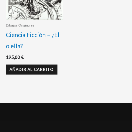
Dibujos Originales
Ciencia Ficción – ¿El
o ella?
195,00
€
AÑADIR AL CARRITO