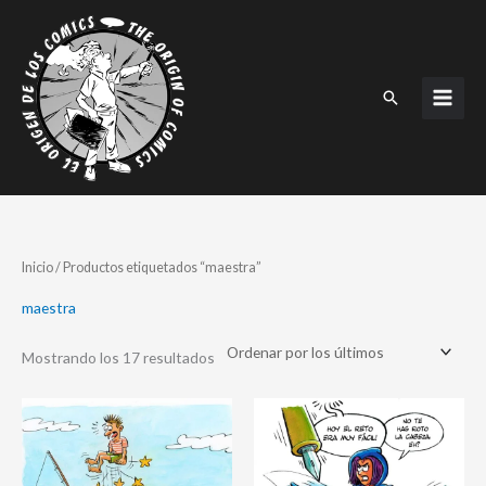
Ir
al
contenido
Buscar
Ordenado
Inicio
/ Productos etiquetados “maestra”
por
los
últimos
maestra
Mostrando los 17 resultados