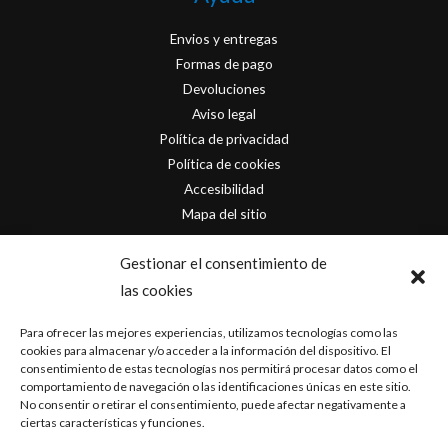
Envios y entregas
Formas de pago
Devoluciones
Aviso legal
Política de privacidad
Política de cookies
Accesibilidad
Mapa del sitio
Contacto
Gestionar el consentimiento de
las cookies
info@originofcomics.com
Para ofrecer las mejores experiencias, utilizamos tecnologías como las
Facebook
cookies para almacenar y/o acceder a la información del dispositivo. El
consentimiento de estas tecnologías nos permitirá procesar datos como el
comportamiento de navegación o las identificaciones únicas en este sitio.
Instagram
No consentir o retirar el consentimiento, puede afectar negativamente a
ciertas características y funciones.