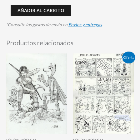
AÑADIR AL CARRITO
*Consulte los gastos de envio en
Envios y entregas
.
Productos relacionados
El
El
¡Oferta!
precio
precio
original
actual
era:
es:
340,00 €.
320,00 €.
Dibujos Originales
Dibujos Originales