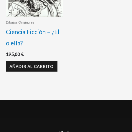
Dibujos Originales
Ciencia Ficción – ¿El
o ella?
195,00
€
AÑADIR AL CARRITO