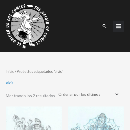
Ir
al
contenido
Buscar
Ordenado
Inicio
/ Productos etiquetados “elvis”
por
los
últimos
elvis
Mostrando los 2 resultados