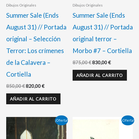
Dibujos Originales
Dibujos Originales
Summer Sale (Ends
Summer Sale (Ends
August 31) // Portada
August 31) // Portada
original – Selección
original terror –
Terror: Los crímenes
Morbo #7 – Cortiella
de la Calavera –
875,00
€
830,00
€
Cortiella
AÑADIR AL CARRITO
850,00
€
820,00
€
AÑADIR AL CARRITO
El
El
El
El
¡Oferta!
¡Oferta!
precio
precio
precio
precio
original
actual
original
actual
era:
es:
era:
es: