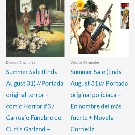
850,00 €.
830,00 €.
850,00 €.
825,00 €.
Dibujos Originales
Dibujos Originales
Summer Sale (Ends
Summer Sale (Ends
August 31) //Portada
August 31)// Portada
original terror –
original policíaca –
cómic Horror #3 /
En nombre del más
Carruaje Fúnebre de
fuerte + Novela –
Curtis Garland –
Cortiella