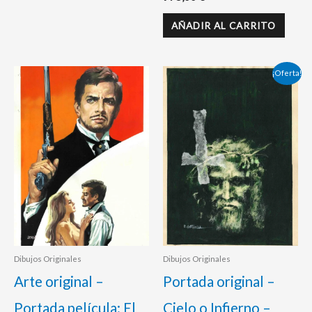
AÑADIR AL CARRITO
El
El
¡Oferta!
precio
precio
original
actual
era:
es:
525,00 €.
500,00 €.
Dibujos Originales
Dibujos Originales
Arte original –
Portada original –
Portada película: El
Cielo o Infierno –