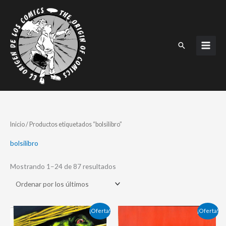
Ir
al
contenido
Buscar
Ordenado
Inicio
/ Productos etiquetados “bolsilibro”
por
los
últimos
bolsilibro
Mostrando 1–24 de 87 resultados
El
El
El
El
¡Oferta!
¡Oferta!
precio
precio
precio
precio