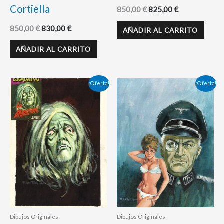
Cortiella
850,00
€
825,00
€
850,00
€
830,00
€
AÑADIR AL CARRITO
AÑADIR AL CARRITO
El
El
El
El
¡Oferta!
¡Oferta!
precio
precio
precio
precio
original
actual
original
actual
era:
es:
era:
es:
650,00 €.
595,00 €.
650,00 €.
598,00 €.
Dibujos Originales
Dibujos Originales