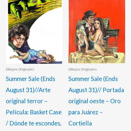
original
actual
original
actual
era:
es:
era:
es:
975,00 €.
925,00 €.
750,00 €.
645,00 €.
Dibujos Originales
Dibujos Originales
Summer Sale (Ends
Summer Sale (Ends
August 31)//Arte
August 31)// Portada
original terror –
original oeste – Oro
Película: Basket Case
para Juárez –
/ Dónde te escondes,
Cortiella