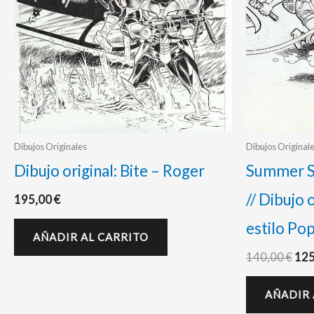
Dibujos Originales
Dibujos Original
Dibujo original: Bite – Roger
Summer Sa
// Dibujo 
195,00
€
estilo Po
AÑADIR AL CARRITO
140,00
€
12
AÑADIR 