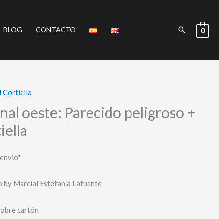
Buscar
BLOG
CONTACTO
0
 Cortiella
nal oeste: Parecido peligroso +
iella
 envio*
o by Marcial Estefanía Lafuente
sobre cartón