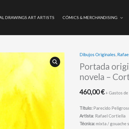
AL DRAWINGS ART ARTISTS
CÓMICS & MERCHANDISING
Dibujos Originales
,
Rafael
Portada
original
Portada origi
oeste:
novela – Cort
Parecido
peligroso
460,00
€
+ Gastos de
+
novela
Título:
Parecido Peligros
-
Artista
: Rafael Cortiella
Cortiella
Técnica:
mixta /
gouache 
cantidad