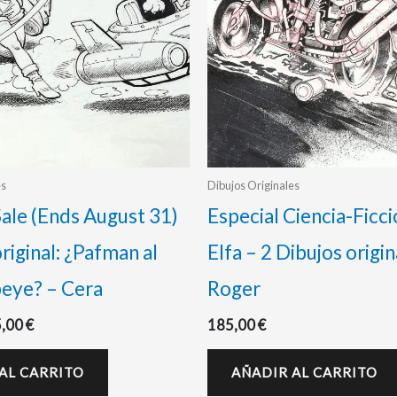
es
Dibujos Originales
le (Ends August 31)
Especial Ciencia-Ficc
original: ¿Pafman al
Elfa – 2 Dibujos origin
peye? – Cera
Roger
5,00
€
185,00
€
AL CARRITO
AÑADIR AL CARRITO