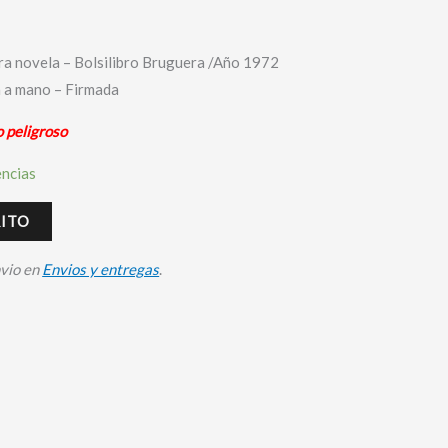
ra novela – Bolsilibro Bruguera /Año 1972
a a mano – Firmada
o peligroso
encias
RITO
nvio en
Envios y entregas
.