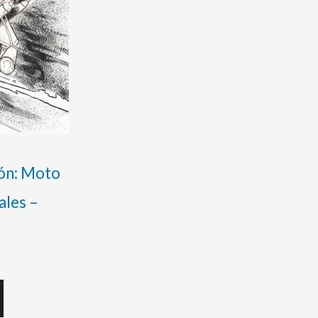
ión: Moto
ales –