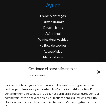
Ayuda
Envios y entregas
Formas de pago
Devoluciones
Aviso legal
Política de privacidad
Política de cookies
Accesibilidad
Mapa del sitio
Contacto
Gestionar el consentimiento de
las cookies
info@originofcomics.com
Para ofrecer las mejores experiencias, utilizamos tecnologías como las
Facebook
cookies para almacenar y/o acceder a la información del dispositivo. El
consentimiento de estas tecnologías nos permitirá procesar datos como el
comportamiento de navegación o las identificaciones únicas en este sitio.
Instagram
No consentir o retirar el consentimiento, puede afectar negativamente a