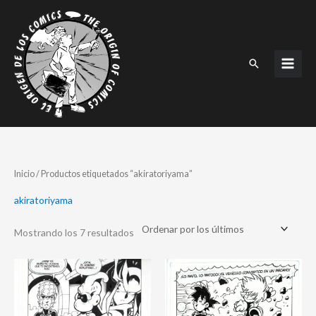
Ir
al
contenido
Buscar
Ordenado
Inicio
/ Productos etiquetados “akiratoriyama”
por
los
últimos
akiratoriyama
Mostrando los 7 resultados