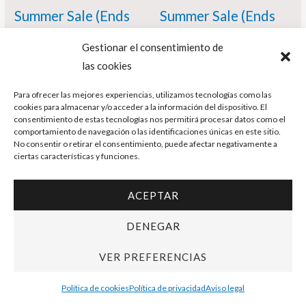
Summer Sale (Ends
Summer Sale (Ends
August 31) // Fantasy
August 31) // Futbol
Gestionar el consentimiento de
and science fiction –
Xunguis – Cera /
las cookies
Dibujo original –
Ramis
Para ofrecer las mejores experiencias, utilizamos tecnologías como las
cookies para almacenar y/o acceder a la información del dispositivo. El
Cera
380,00
€
360,00
€
consentimiento de estas tecnologías nos permitirá procesar datos como el
comportamiento de navegación o las identificaciones únicas en este sitio.
No consentir o retirar el consentimiento, puede afectar negativamente a
125,00
€
95,00
€
AÑADIR AL CARRITO
ciertas características y funciones.
AÑADIR AL CARRITO
ACEPTAR
El
El
El
El
¡Oferta!
¡Oferta!
DENEGAR
precio
precio
precio
precio
original
actual
original
actual
VER PREFERENCIAS
era:
es:
era:
es:
110,00 €.
98,00 €.
380,00 €.
360,00 €.
Política de cookies
Política de privacidad
Aviso legal