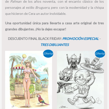
de
Pafman
de los años noventa, con el encanto clásico de los
personajes al estilo
Bruguera
, pero con la modernidad y la chispa
que hicieron de Cera un autor inolvidable.
Una oportunidad única para llevarte a casa arte original de tres
grandes dibujantes. ¡No la dejes escapar!
DESCUENTO FINAL BLACK FRIDAY:
PROMOCIÓN ESPECIAL
–
TRES DIBUJANTES
El
El
El
El
¡Oferta!
¡Oferta!
precio
precio
precio
precio
original
actual
original
actual
era:
es:
era:
es:
125,00 €.
70,00 €.
110,00 €.
99,00 €.