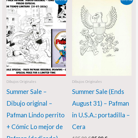
precio
precio
precio
precio
original
actual
original
actual
era:
es:
era:
es:
90,00 €.
80,00 €.
125,00 €.
85,00 €.
Dibujos Originales
Dibujos Originales
Summer Sale –
Summer Sale (Ends
Dibujo original –
August 31) – Pafman
Pafman Lindo perrito
in U.S.A.: portadilla –
+ Cómic Lo mejor de
Cera