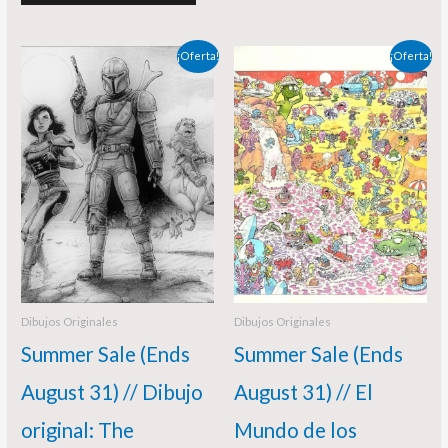
El
El
El
El
¡Oferta!
¡Oferta!
precio
precio
precio
precio
original
actual
original
actual
era:
es:
era:
es:
180,00 €.
170,00 €.
395,00 €.
360,00 €.
Dibujos Originales
Dibujos Originales
Summer Sale (Ends
Summer Sale (Ends
August 31) // Dibujo
August 31) // El
original: The
Mundo de los