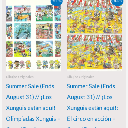
El
El
El
El
¡Oferta!
¡Oferta!
precio
precio
precio
precio
original
actual
original
actual
era:
es:
era:
es:
350,00 €.
340,00 €.
385,00 €.
350,00 €.
Dibujos Originales
Dibujos Originales
Summer Sale (Ends
Summer Sale (Ends
August 31) // ¡Los
August 31) // ¡Los
Xunguis están aquí!
Xunguis están aquí!:
Olimpiadas Xunguis –
El circo en acción –