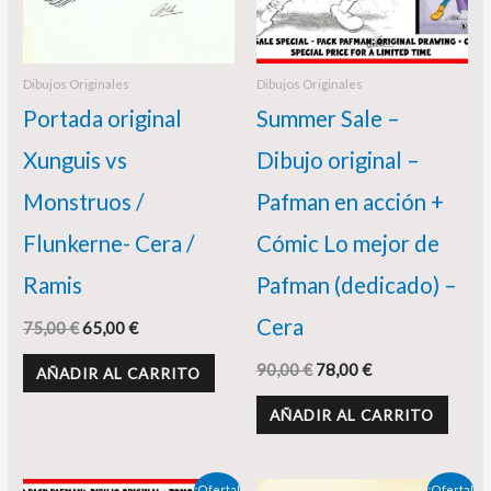
Dibujos Originales
Dibujos Originales
Portada original
Summer Sale –
Xunguis vs
Dibujo original –
Monstruos /
Pafman en acción +
Flunkerne- Cera /
Cómic Lo mejor de
Ramis
Pafman (dedicado) –
Cera
75,00
€
65,00
€
90,00
€
78,00
€
AÑADIR AL CARRITO
AÑADIR AL CARRITO
El
El
El
El
¡Oferta!
¡Oferta!