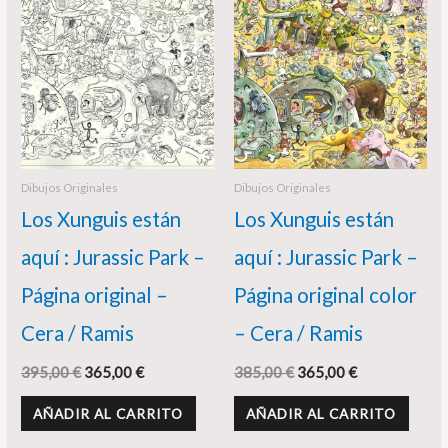
Dibujos Originales
Dibujos Originales
Los Xunguis están
Los Xunguis están
aquí : Jurassic Park –
aquí : Jurassic Park –
Página original –
Página original color
Cera / Ramis
– Cera / Ramis
395,00
€
365,00
€
385,00
€
365,00
€
AÑADIR AL CARRITO
AÑADIR AL CARRITO