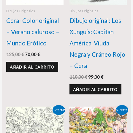
Dibujos Originales
Dibujos Originales
Cera- Color original
Dibujo original: Los
– Verano caluroso –
Xunguis: Capitán
Mundo Erótico
América, Viuda
Negra y Cráneo Rojo
125,00
€
70,00
€
– Cera
AÑADIR AL CARRITO
110,00
€
99,00
€
AÑADIR AL CARRITO
El
El
El
El
¡Oferta!
¡Oferta!
precio
precio
precio
precio
original
actual
original
actual
era:
es:
era:
es:
395,00 €.
365,00 €.
385,00 €.
365,00 €.