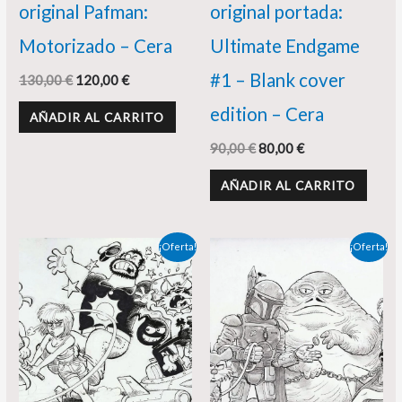
original Pafman:
original portada:
Motorizado – Cera
Ultimate Endgame
#1 – Blank cover
130,00
€
120,00
€
edition – Cera
AÑADIR AL CARRITO
90,00
€
80,00
€
AÑADIR AL CARRITO
El
El
El
El
¡Oferta!
¡Oferta!
precio
precio
precio
precio
original
actual
original
actual
era:
es:
era:
es:
140,00 €.
125,00 €.
175,00 €.
165,00 €.