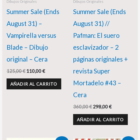
Dibujos Originales
Dibujos Originales
Summer Sale (Ends
Summer Sale (Ends
August 31) –
August 31) //
Vampirella versus
Pafman: El suero
Blade – Dibujo
esclavizador – 2
original – Cera
páginas originales +
revista Super
125,00
€
110,00
€
Mortadelo #43 –
AÑADIR AL CARRITO
Cera
360,00
€
298,00
€
AÑADIR AL CARRITO