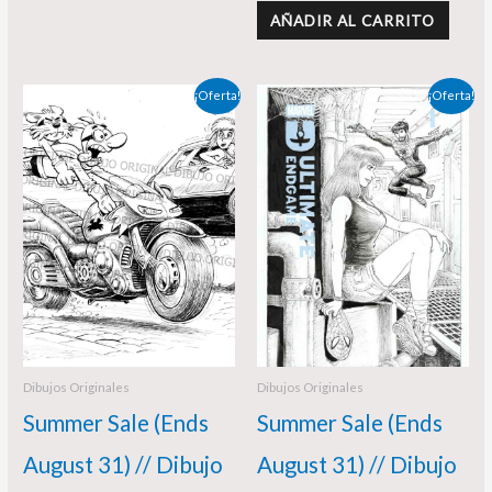
AÑADIR AL CARRITO
El
El
El
El
¡Oferta!
¡Oferta!
precio
precio
precio
precio
original
actual
original
actual
era:
es:
era:
es:
130,00 €.
120,00 €.
90,00 €.
80,00 €.
Dibujos Originales
Dibujos Originales
Summer Sale (Ends
Summer Sale (Ends
August 31) // Dibujo
August 31) // Dibujo