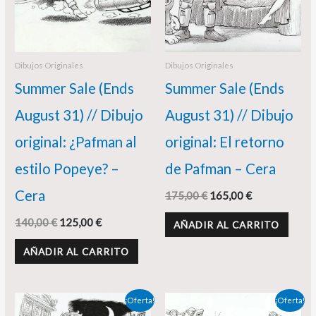
Dibujos Originales
Dibujos Originales
Summer Sale (Ends
Summer Sale (Ends
August 31) // Dibujo
August 31) // Dibujo
original: ¿Pafman al
original: El retorno
estilo Popeye? –
de Pafman – Cera
Cera
175,00
€
165,00
€
140,00
€
125,00
€
AÑADIR AL CARRITO
AÑADIR AL CARRITO
El
El
El
El
¡Oferta!
¡Oferta!
precio
precio
precio
precio