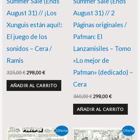
Summer Sale (Ends
Summer Sale (Ends
August 31) // ¡Los
August 31) // 2
Xunguis están aquí!:
Páginas originales /
El juego de los
Pafman: El
sonidos – Cera /
Lanzamisiles – Tomo
Ramis
«Lo mejor de
Pafman» (dedicado) –
325,00
€
298,00
€
Cera
AÑADIR AL CARRITO
360,00
€
298,00
€
AÑADIR AL CARRITO
El
El
El
El
¡Oferta!
¡Oferta!
precio
precio
precio
precio