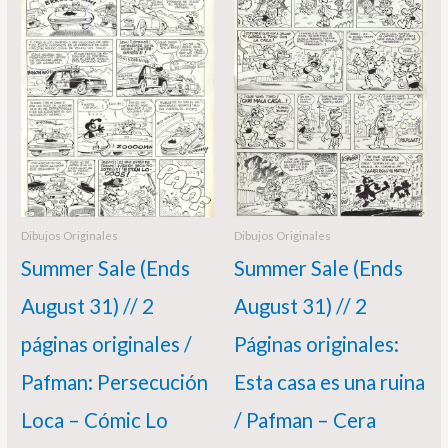
original
actual
original
actual
era:
es:
era:
es:
350,00 €.
310,00 €.
340,00 €.
300,00 €.
Dibujos Originales
Dibujos Originales
Summer Sale (Ends
Summer Sale (Ends
August 31) // 2
August 31) // 2
páginas originales /
Páginas originales:
Pafman: Persecución
Esta casa es una ruina
Loca – Cómic Lo
/ Pafman – Cera