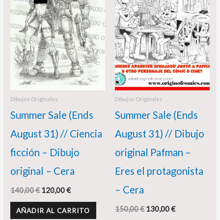
140,00 €.
120,00 €.
150,00 €.
130,00 €.
Dibujos Originales
Dibujos Originales
Summer Sale (Ends
Summer Sale (Ends
August 31) // Ciencia
August 31) // Dibujo
ficción – Dibujo
original Pafman –
original – Cera
Eres el protagonista
– Cera
140,00
€
120,00
€
150,00
€
130,00
€
AÑADIR AL CARRITO