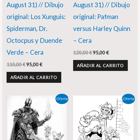
August 31) // Dibujo
August 31) // Dibujo
original: Los Xunguis:
original: Pafman
Spiderman, Dr.
versus Harley Quinn
Octocpus y Duende
– Cera
Verde – Cera
120,00
€
95,00
€
110,00
€
95,00
€
AÑADIR AL CARRITO
AÑADIR AL CARRITO
El
El
El
El
¡Oferta!
¡Oferta!
precio
precio
precio
precio
original
actual
original
actual
era:
es:
era:
es:
180,00 €.
160,00 €.
160,00 €.
138,00 €.