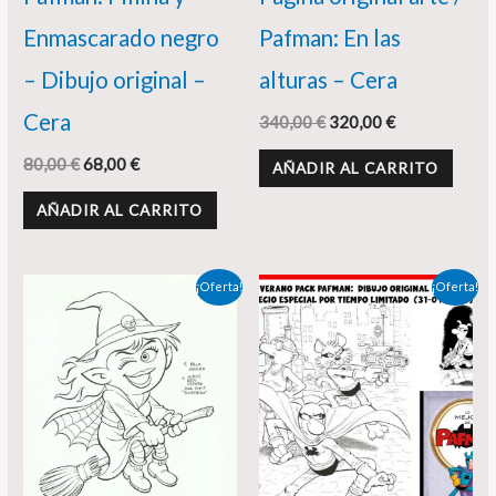
Enmascarado negro
Pafman: En las
– Dibujo original –
alturas – Cera
Cera
340,00
€
320,00
€
80,00
€
68,00
€
AÑADIR AL CARRITO
AÑADIR AL CARRITO
El
El
El
El
¡Oferta!
¡Oferta!
precio
precio
precio
precio
original
actual
original
actual
era:
es:
era:
es:
75,00 €.
65,00 €.
90,00 €.
78,00 €.