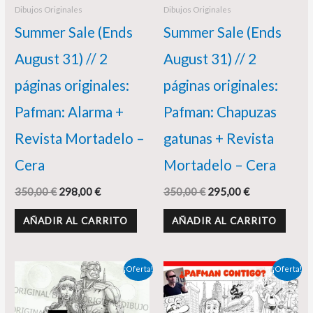
Dibujos Originales
Dibujos Originales
Summer Sale (Ends
Summer Sale (Ends
August 31) // 2
August 31) // 2
páginas originales:
páginas originales:
Pafman: Alarma +
Pafman: Chapuzas
Revista Mortadelo –
gatunas + Revista
Cera
Mortadelo – Cera
350,00
€
298,00
€
350,00
€
295,00
€
AÑADIR AL CARRITO
AÑADIR AL CARRITO
El
El
El
El
¡Oferta!
¡Oferta!
precio
precio
precio
precio
original
actual
original
actual
era:
es:
era:
es: