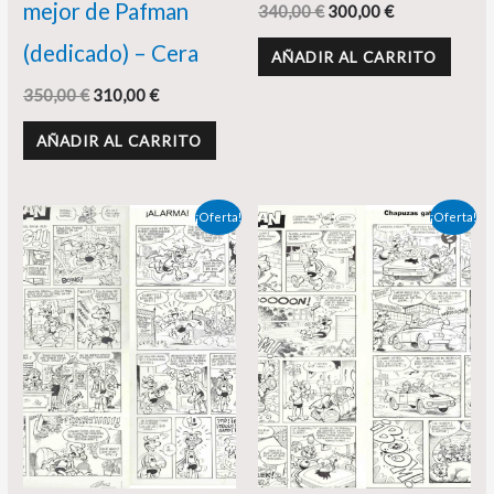
mejor de Pafman
340,00
€
300,00
€
(dedicado) – Cera
AÑADIR AL CARRITO
350,00
€
310,00
€
AÑADIR AL CARRITO
El
El
El
El
¡Oferta!
¡Oferta!
precio
precio
precio
precio
original
actual
original
actual
era:
es:
era:
es:
350,00 €.
298,00 €.
350,00 €.
295,00 €.