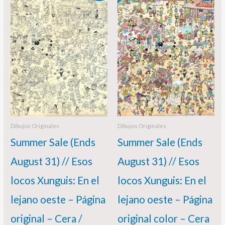
precio
precio
precio
precio
original
actual
original
actual
era:
es:
era:
es:
395,00 €.
375,00 €.
385,00 €.
350,00 €.
Dibujos Originales
Dibujos Originales
Summer Sale (Ends
Summer Sale (Ends
August 31) // Esos
August 31) // Esos
locos Xunguis: En el
locos Xunguis: En el
lejano oeste – Página
lejano oeste – Página
original – Cera /
original color – Cera