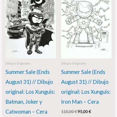
original
actual
original
actual
era:
es:
era:
es:
150,00 €.
135,00 €.
110,00 €.
95,00 €.
Dibujos Originales
Dibujos Originales
Summer Sale (Ends
Summer Sale (Ends
August 31) // Dibujo
August 31) // Dibujo
original: Los Xunguis:
original: Los Xunguis:
Batman, Joker y
Iron Man – Cera
Catwoman – Cera
110,00
€
95,00
€