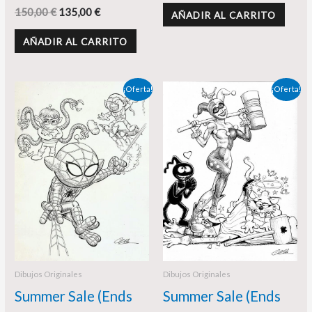
150,00
€
135,00
€
AÑADIR AL CARRITO
AÑADIR AL CARRITO
El
El
El
El
¡Oferta!
¡Oferta!
precio
precio
precio
precio
original
actual
original
actual
era:
es:
era:
es:
110,00 €.
95,00 €.
120,00 €.
95,00 €.
Dibujos Originales
Dibujos Originales
Summer Sale (Ends
Summer Sale (Ends