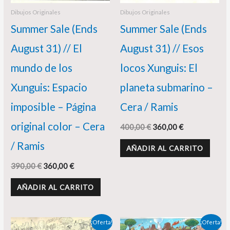
Dibujos Originales
Dibujos Originales
Summer Sale (Ends
Summer Sale (Ends
August 31) // El
August 31) // Esos
mundo de los
locos Xunguis: El
Xunguis: Espacio
planeta submarino –
imposible – Página
Cera / Ramis
original color – Cera
400,00
€
360,00
€
/ Ramis
AÑADIR AL CARRITO
390,00
€
360,00
€
AÑADIR AL CARRITO
El
El
El
El
¡Oferta!
¡Oferta!