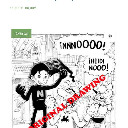
110,00
€
80,00
€
¡Oferta!