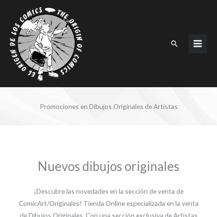
Ir
al
contenido
Buscar
Promociones en Dibujos Originales de Artistas
Nuevos dibujos originales
¡Descubre las novedades en la sección de venta de
ComicArt/Originales! Tienda Online especializada en la venta
de Dibujos Originales. Con una sección exclusiva de Artistas