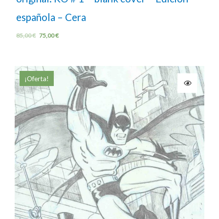
española – Cera
85,00
€
75,00
€
¡Oferta!