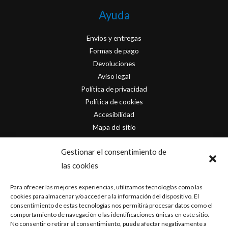
Ayuda
Envios y entregas
Formas de pago
Devoluciones
Aviso legal
Política de privacidad
Política de cookies
Accesibilidad
Mapa del sitio
Contacto
Gestionar el consentimiento de
las cookies
info@originofcomics.com
Para ofrecer las mejores experiencias, utilizamos tecnologías como las
Facebook
cookies para almacenar y/o acceder a la información del dispositivo. El
consentimiento de estas tecnologías nos permitirá procesar datos como el
comportamiento de navegación o las identificaciones únicas en este sitio.
Instagram
No consentir o retirar el consentimiento, puede afectar negativamente a