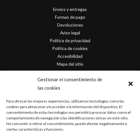
Envios y entregas
Formas de pago
Devoluciones
Aviso legal
Política de privacidad
Política de cookies
Accesibilidad
Mapa del sitio
Contacto
Gestionar el consentimiento de
las cookies
info@originofcomics.com
Para ofrecer las mejores experiencias, utilizamos tecnologías como las
Facebook
cookies para almacenar y/o acceder a la información del dispositivo. El
consentimiento de estas tecnologías nos permitirá procesar datos como el
comportamiento de navegación o las identificaciones únicas en este sitio.
Instagram
No consentir o retirar el consentimiento, puede afectar negativamente a
ciertas características y funciones.