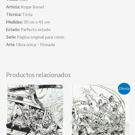
Artista:
Roger Bonet
Técnica:
Tinta
Medidas:
30 cm x 42 cm
Estado:
Perfecto estado
Serie:
Página original para cómic
Arte
: Obra única – Firmada
Productos relacionados
El
El
¡Oferta!
precio
precio
original
actual
era:
es:
250,00 €.
225,00 €.