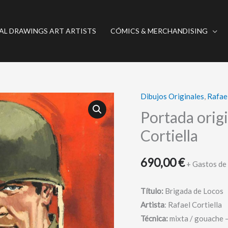
AL DRAWINGS ART ARTISTS
CÓMICS & MERCHANDISING
Dibujos Originales
,
Rafael
Portada
original
Portada origi
war
Cortiella
-
Brigada
690,00
€
+ Gastos de
de
Locos -
Título:
Brigada de Locos
Cortiella
Artista
: Rafael Cortiella
cantidad
Técnica:
mixta /
gouache –