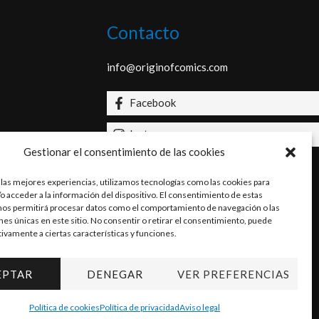
Contacto
info@originofcomics.com
Facebook
Instagram
Gestionar el consentimiento de las cookies
 las mejores experiencias, utilizamos tecnologías como las cookies para
o acceder a la información del dispositivo. El consentimiento de estas
nos permitirá procesar datos como el comportamiento de navegación o las
ones únicas en este sitio. No consentir o retirar el consentimiento, puede
tivamente a ciertas características y funciones.
EPTAR
DENEGAR
VER PREFERENCIAS
Política de cookies
Política de privacidad
Aviso legal