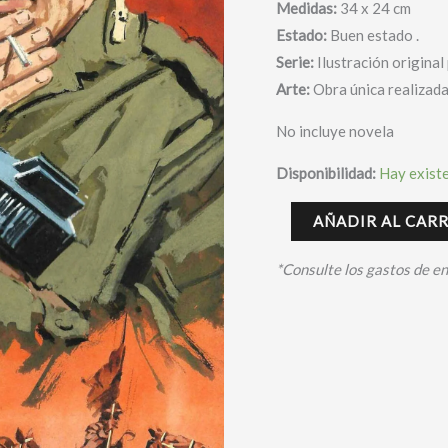
Medidas:
34 x 24 cm
Estado:
Buen estado .
Serie:
Ilustración origina
Arte:
Obra única realizad
No incluye novela
Disponibilidad:
Hay exist
AÑADIR AL CAR
*Consulte los gastos de e