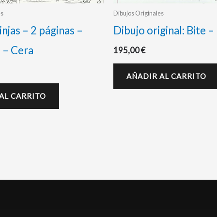
es
Dibujos Originales
njas – 2 páginas –
Dibujo original: Bite 
 – Cera
195,00
€
AÑADIR AL CARRITO
AL CARRITO