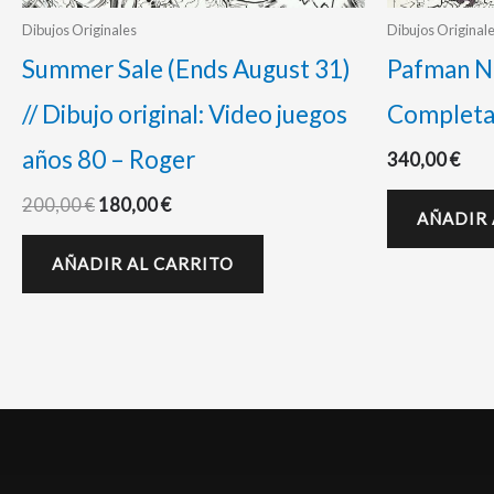
Dibujos Originales
Dibujos Original
Summer Sale (Ends August 31)
Pafman Ni
// Dibujo original: Video juegos
Completa
años 80 – Roger
340,00
€
200,00
€
180,00
€
AÑADIR 
AÑADIR AL CARRITO