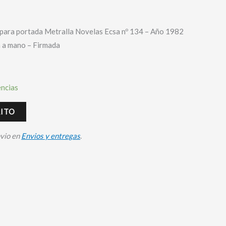
l para portada Metralla Novelas Ecsa nº 134 – Año 1982
a a mano – Firmada
encias
RITO
nvio en
Envios y entregas
.