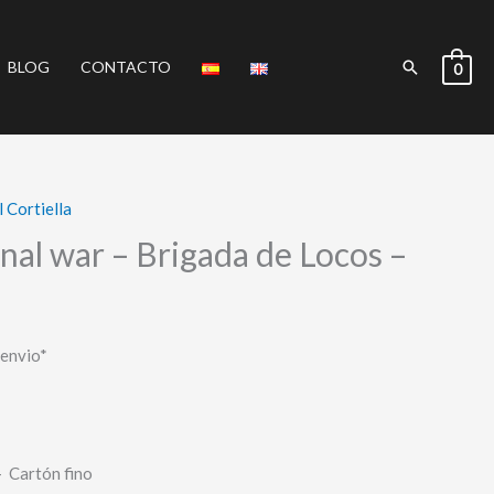
Buscar
BLOG
CONTACTO
0
 Cortiella
nal war – Brigada de Locos –
 envio*
 Cartón fino