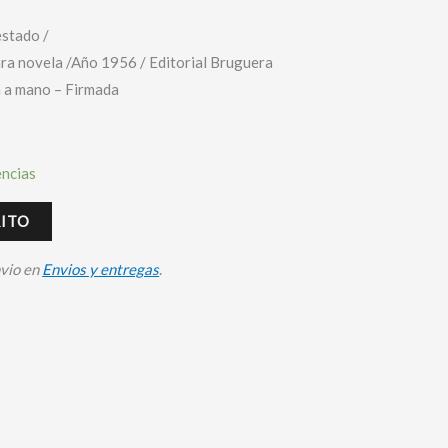
stado /
ra novela /Año 1956 / Editorial Bruguera
a a mano – Firmada
encias
RITO
nvio en
Envios y entregas
.