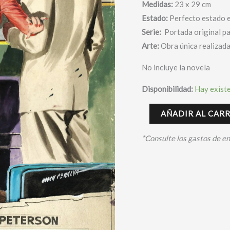
Medidas:
23 x 29 cm
cantidad
Estado:
Perfecto estado e
Serie:
Portada original pa
Arte:
Obra única realizad
No incluye la novela
Disponibilidad:
Hay exist
AÑADIR AL CAR
*Consulte los gastos de e