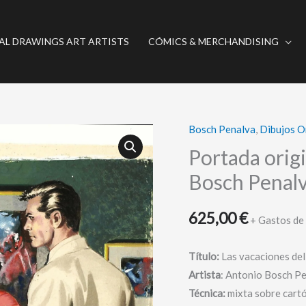
AL DRAWINGS ART ARTISTS
CÓMICS & MERCHANDISING
Bosch Penalva
,
Dibujos O
Portada
original
Portada origi
-
Bosch Penal
Las
vacaciones
625,00
€
+ Gastos de
del
fiscal
Título:
Las vacaciones del 
-
Artista
: Antonio Bosch P
Bosch
Técnica:
mixta sobre cartó
Penalva