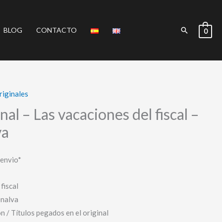
Buscar
BLOG
CONTACTO
0
riginales
nal – Las vacaciones del fiscal –
va
 envio*
fiscal
enalva
n / Títulos pegados en el original