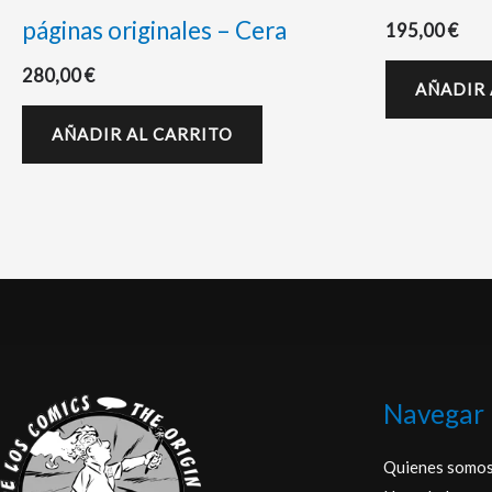
páginas originales – Cera
195,00
€
280,00
€
AÑADIR 
AÑADIR AL CARRITO
Navegar
Quienes somo