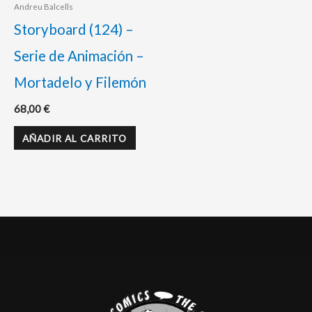
Andreu Balcells
Storyboard (124) –
Serie de Animación –
Mortadelo y Filemón
68,00
€
AÑADIR AL CARRITO