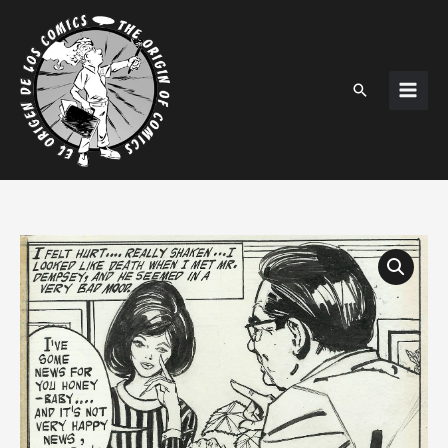
Ir
al
contenido
Buscar
Página
original
Romance
-
Balcells
cantidad