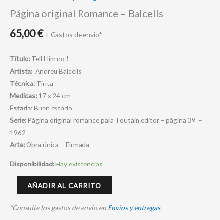
Página original Romance – Balcells
65,00
€
+ Gastos de envio*
Título:
Tell Him no !
Artista:
Andreu Balcells
Técnica:
Tinta
Medidas:
17 x 24 cm
Estado:
Buen estado
Serie:
Página original romance para Toutain editor – página 39 –
1962 –
Arte:
Obra única – Firmada
Disponibilidad:
Hay existencias
AÑADIR AL CARRITO
*Consulte los gastos de envio en
Envios y entregas
.