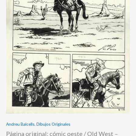
cantidad
Andreu Balcells
,
Dibujos Originales
Página original: cómic oeste / Old West –