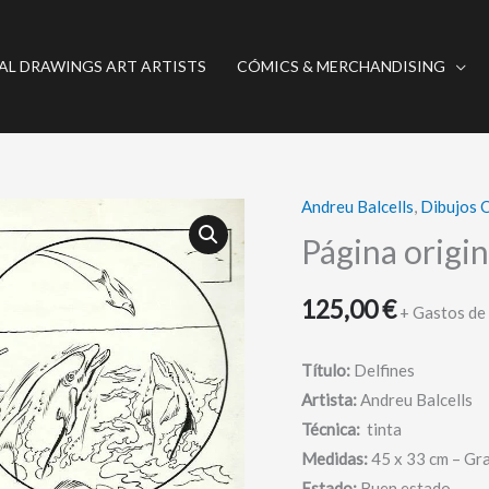
AL DRAWINGS ART ARTISTS
CÓMICS & MERCHANDISING
Andreu Balcells
,
Dibujos O
Página
original
Página origin
cómic:
Delfines
125,00
€
+ Gastos de
-
Balcells
Título:
Delfines
cantidad
Artista:
Andreu Balcells
Técnica:
tinta
Medidas:
45 x 33 cm – Gr
Estado:
Buen estado