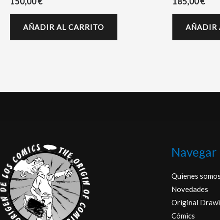
150,00
€
185,00
€
AÑADIR AL CARRITO
AÑADIR 
Navegar
Quienes somo
Novedades
Original Drawi
Cómics