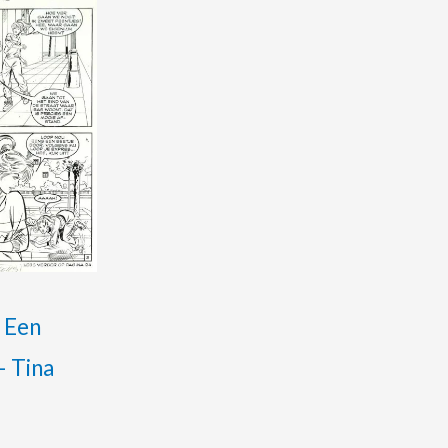
: Een
– Tina