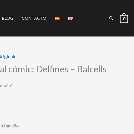
Buscar
BLOG
CONTACTO
0
riginales
al cómic: Delfines – Balcells
 envio*
an tamaño