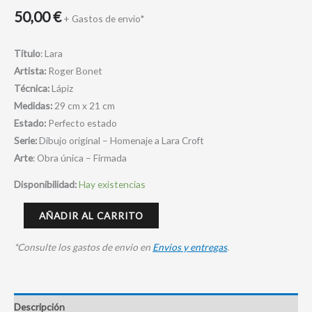
50,00
€
+ Gastos de envio*
Título
: Lara
Artista:
Roger Bonet
Técnica:
Lápiz
Medidas:
29 cm x 21 cm
Estado:
Perfecto estado
Serie:
Dibujo original – Homenaje a Lara Croft
Arte
: Obra única – Firmada
Disponibilidad:
Hay existencias
AÑADIR AL CARRITO
*Consulte los gastos de envio en
Envios y entregas
.
Descripción