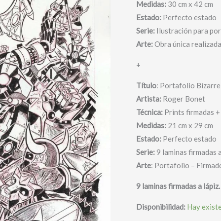
Medidas:
30 cm x 42 cm
Aliens
Estado:
Perfecto estado
-
Serie:
Ilustración para po
Roger
Arte:
Obra única realizad
cantidad
+
Título
: Portafolio Bizarre
Artista:
Roger Bonet
Técnica:
Prints firmadas +
Medidas:
21 cm x 29 cm
Estado:
Perfecto estado
Serie:
9 laminas firmadas a
Arte
: Portafolio – Firmad
9 laminas firmadas a lápiz.
Disponibilidad:
Hay exist