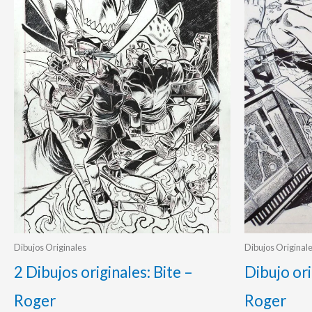
Dibujos Originales
Dibujos Original
2 Dibujos originales: Bite –
Dibujo or
Roger
Roger