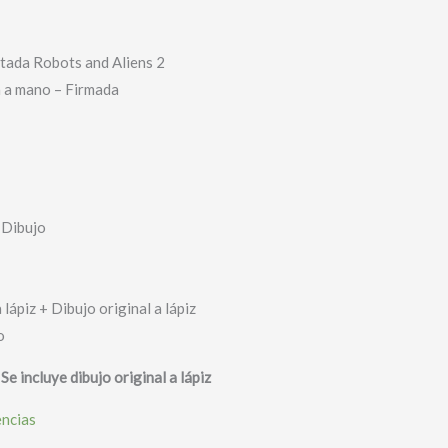
rtada Robots and Aliens 2
a a mano – Firmada
 Dibujo
 lápiz + Dibujo original a lápiz
o
 Se incluye dibujo original a lápiz
encias