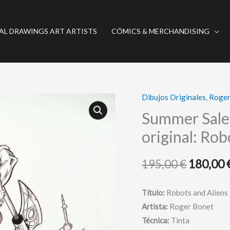
AL DRAWINGS ART ARTISTS
CÓMICS & MERCHANDISING
Dibujos Originales
,
Roger
Summer
El
Sale
Summer Sale 
precio
(Ends
original: Rob
August
original
31)
195,00
€
180,00
era:
//
Arte
195,00 €
Título:
Robots and Aliens
original:
Artista:
Roger Bonet
Robots
Técnica:
Tinta
and