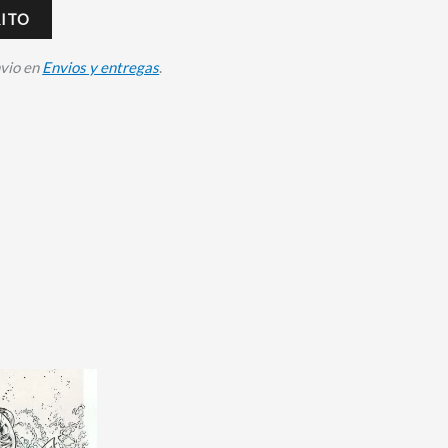
RITO
nvio en
Envios y entregas
.