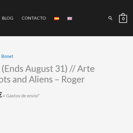
Buscar
BLOG
CONTACTO
0
 Bonet
El
(Ends August 31) // Arte
precio
ots and Aliens – Roger
actual
€
es:
+ Gastos de envio*
.
180,00 €.