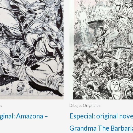
es
Dibujos Originales
iginal: Amazona –
Especial: original nov
Grandma The Barbari