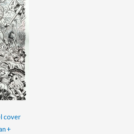
el cover
an +