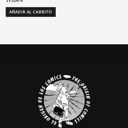
195,00
€
AÑADIR AL CARRITO