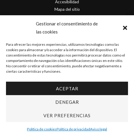
Accesibilidad
Mapa del sitio
Contacto
Gestionar el consentimiento de
las cookies
info@originofcomics.com
Para ofrecer las mejores experiencias, utilizamos tecnologías como las
Facebook
cookies para almacenar y/o acceder a la información del dispositivo. El
consentimiento de estas tecnologías nos permitirá procesar datos como el
comportamiento de navegación o las identificaciones únicas en este sitio.
Instagram
No consentir o retirar el consentimiento, puede afectar negativamente a
ciertas características y funciones.
ACEPTAR
Copyright © 2026 Origin Of Comics | Diseñado por
D&D Serveis
DENEGAR
VER PREFERENCIAS
Política de cookies
Política de privacidad
Aviso legal