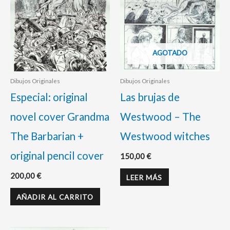
AGOTADO
Dibujos Originales
Dibujos Originales
Especial: original
Las brujas de
novel cover Grandma
Westwood – The
The Barbarian +
Westwood witches
original pencil cover
150,00
€
200,00
€
LEER MÁS
AÑADIR AL CARRITO